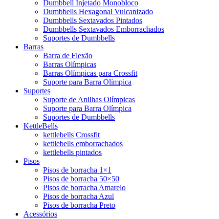
Dumbbell Injetado Monobloco
Dumbbells Hexagonal Vulcanizado
Dumbbells Sextavados Pintados
Dumbbells Sextavados Emborrachados
Suportes de Dumbbells
Barras
Barra de Flexão
Barras Olímpicas
Barras Olímpicas para Crossfit
Suporte para Barra Olímpica
Suportes
Suporte de Anilhas Olímpicas
Suporte para Barra Olímpica
Suportes de Dumbbells
KettleBells
kettlebells Crossfit
kettlebells emborrachados
kettlebells pintados
Pisos
Pisos de borracha 1×1
Pisos de borracha 50×50
Pisos de borracha Amarelo
Pisos de borracha Azul
Pisos de borracha Preto
Acessórios