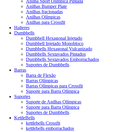
Anilha Sport Olímpica Pintada
Anilhas Bumper Plate
Anilhas fracionadas
Anilhas Olímpicas
Anilhas para Crossfit
Halteres
Dumbbells
Dumbbell Hexagonal Injetado
Dumbbell Injetado Monobloco
Dumbbells Hexagonal Vulcanizado
Dumbbells Sextavados Pintados
Dumbbells Sextavados Emborrachados
Suportes de Dumbbells
Barras
Barra de Flexão
Barras Olímpicas
Barras Olímpicas para Crossfit
Suporte para Barra Olímpica
Suportes
Suporte de Anilhas Olímpicas
Suporte para Barra Olímpica
Suportes de Dumbbells
KettleBells
kettlebells Crossfit
kettlebells emborrachados