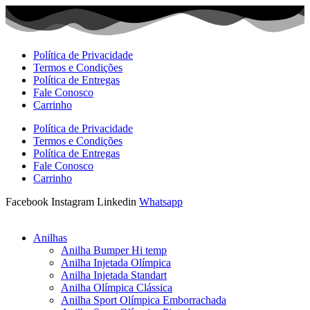
Ir
para
o
conteúdo
Política de Privacidade
Termos e Condições
Política de Entregas
Fale Conosco
Carrinho
Política de Privacidade
Termos e Condições
Política de Entregas
Fale Conosco
Carrinho
Facebook
Instagram
Linkedin
Whatsapp
Anilhas
Anilha Bumper Hi temp
Anilha Injetada Olímpica
Anilha Injetada Standart
Anilha Olímpica Clássica
Anilha Sport Olímpica Emborrachada