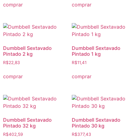
comprar
comprar
Dumbbell Sextavado
Dumbbell Sextavado
Pintado 2 kg
Pintado 1 kg
R$
22,83
R$
11,41
comprar
comprar
Dumbbell Sextavado
Dumbbell Sextavado
Pintado 32 kg
Pintado 30 kg
R$
402,59
R$
377,43