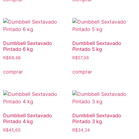
Dumbbell Sextavado
Dumbbell Sextavado
Pintado 6 kg
Pintado 5 kg
R$
68,48
R$
57,06
comprar
comprar
Dumbbell Sextavado
Dumbbell Sextavado
Pintado 4 kg
Pintado 3 kg
R$
45,65
R$
34,24