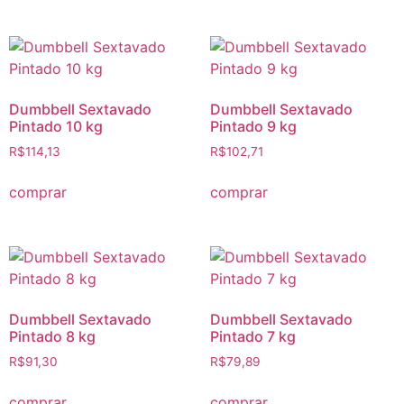
Dumbbell Sextavado
Dumbbell Sextavado
Pintado 10 kg
Pintado 9 kg
R$
114,13
R$
102,71
comprar
comprar
Dumbbell Sextavado
Dumbbell Sextavado
Pintado 8 kg
Pintado 7 kg
R$
91,30
R$
79,89
comprar
comprar