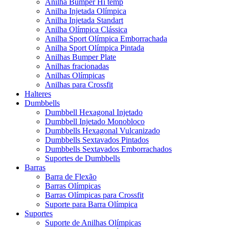
Anilha Bumper Hi temp
Anilha Injetada Olímpica
Anilha Injetada Standart
Anilha Olímpica Clássica
Anilha Sport Olímpica Emborrachada
Anilha Sport Olímpica Pintada
Anilhas Bumper Plate
Anilhas fracionadas
Anilhas Olímpicas
Anilhas para Crossfit
Halteres
Dumbbells
Dumbbell Hexagonal Injetado
Dumbbell Injetado Monobloco
Dumbbells Hexagonal Vulcanizado
Dumbbells Sextavados Pintados
Dumbbells Sextavados Emborrachados
Suportes de Dumbbells
Barras
Barra de Flexão
Barras Olímpicas
Barras Olímpicas para Crossfit
Suporte para Barra Olímpica
Suportes
Suporte de Anilhas Olímpicas