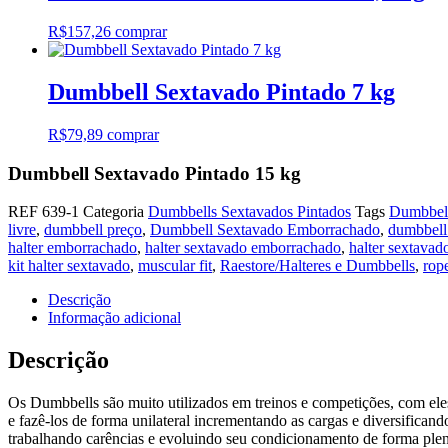
R$
157,26
comprar
Dumbbell Sextavado Pintado 7 kg
R$
79,89
comprar
Dumbbell Sextavado Pintado 15 kg
REF
639-1
Categoria
Dumbbells Sextavados Pintados
Tags
Dumbbell
livre
,
dumbbell preço
,
Dumbbell Sextavado Emborrachado
,
dumbbell
halter emborrachado
,
halter sextavado emborrachado
,
halter sextavad
kit halter sextavado
,
muscular fit
,
Raestore/Halteres e Dumbbells
,
rope
Descrição
Informação adicional
Descrição
Os Dumbbells são muito utilizados em treinos e competições, com eles 
e fazê-los de forma unilateral incrementando as cargas e diversificand
trabalhando carências e evoluindo seu condicionamento de forma plen