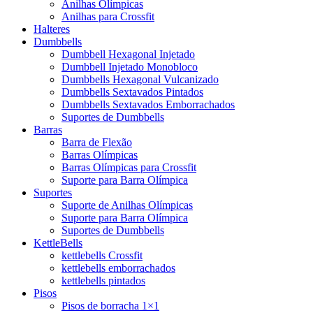
Anilhas Olímpicas
Anilhas para Crossfit
Halteres
Dumbbells
Dumbbell Hexagonal Injetado
Dumbbell Injetado Monobloco
Dumbbells Hexagonal Vulcanizado
Dumbbells Sextavados Pintados
Dumbbells Sextavados Emborrachados
Suportes de Dumbbells
Barras
Barra de Flexão
Barras Olímpicas
Barras Olímpicas para Crossfit
Suporte para Barra Olímpica
Suportes
Suporte de Anilhas Olímpicas
Suporte para Barra Olímpica
Suportes de Dumbbells
KettleBells
kettlebells Crossfit
kettlebells emborrachados
kettlebells pintados
Pisos
Pisos de borracha 1×1