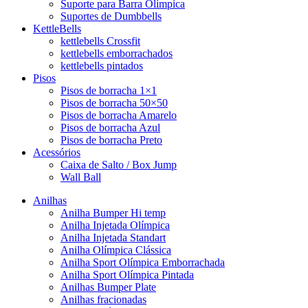
Suporte para Barra Olímpica
Suportes de Dumbbells
KettleBells
kettlebells Crossfit
kettlebells emborrachados
kettlebells pintados
Pisos
Pisos de borracha 1×1
Pisos de borracha 50×50
Pisos de borracha Amarelo
Pisos de borracha Azul
Pisos de borracha Preto
Acessórios
Caixa de Salto / Box Jump
Wall Ball
Anilhas
Anilha Bumper Hi temp
Anilha Injetada Olímpica
Anilha Injetada Standart
Anilha Olímpica Clássica
Anilha Sport Olímpica Emborrachada
Anilha Sport Olímpica Pintada
Anilhas Bumper Plate
Anilhas fracionadas