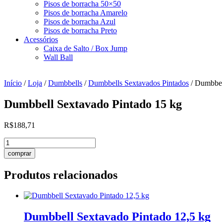
Pisos de borracha 50×50
Pisos de borracha Amarelo
Pisos de borracha Azul
Pisos de borracha Preto
Acessórios
Caixa de Salto / Box Jump
Wall Ball
Início
/
Loja
/
Dumbbells
/
Dumbbells Sextavados Pintados
/ Dumbbel
Dumbbell Sextavado Pintado 15 kg
R$
188,71
Dumbbell
Sextavado
comprar
Pintado
15
Produtos relacionados
kg
quantidade
Dumbbell Sextavado Pintado 12,5 kg