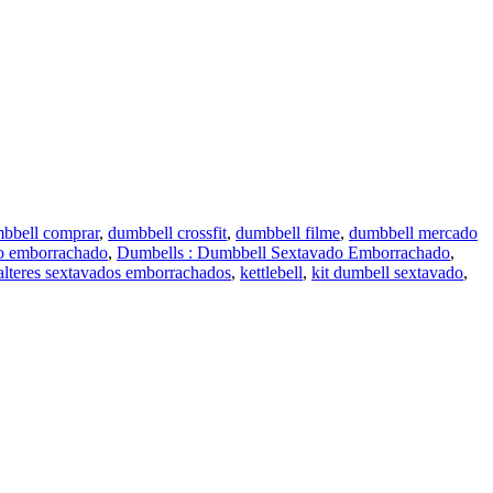
bbell comprar
,
dumbbell crossfit
,
dumbbell filme
,
dumbbell mercado
o emborrachado
,
Dumbells : Dumbbell Sextavado Emborrachado
,
alteres sextavados emborrachados
,
kettlebell
,
kit dumbell sextavado
,