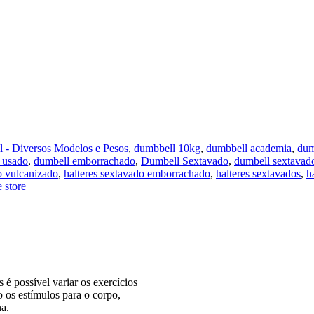
 - Diversos Modelos e Pesos
,
dumbbell 10kg
,
dumbbell academia
,
dum
 usado
,
dumbell emborrachado
,
Dumbell Sextavado
,
dumbell sextavad
o vulcanizado
,
halteres sextavado emborrachado
,
halteres sextavados
,
h
 store
é possível variar os exercícios
o os estímulos para o corpo,
a.