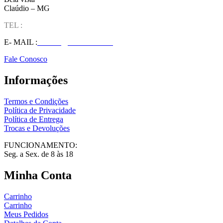
Claúdio – MG
TEL :
(37) 98827-9609
E- MAIL :
vendas@wolfit.com.br
Fale Conosco
Informações
Termos e Condições
Política de Privacidade
Política de Entrega
Trocas e Devoluções
FUNCIONAMENTO:
Seg. a Sex. de 8 às 18
Minha Conta
Carrinho
Carrinho
Meus Pedidos