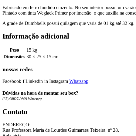
Fabricado em ferro fundido cinzento. No seu interior possui um varão 
Pintado com tinta Weglack Primer por imersão, o que auxilia na conse
A grade de Dumbbells possui quilagem que varia de 01 kg até 32 kg.
Informação adicional
Peso
15 kg
Dimensões
30 × 25 × 15 cm
nossas redes
Facebook-f
Linkedin-in
Instagram
Whatsapp
Dúvidas na hora de montar seu box?
(37) 98827-9609 Whatsapp
Contato
ENDEREÇO:
Rua Professora Maria de Lourdes Guimaraes Teixeira, nº 28,
Bela vista