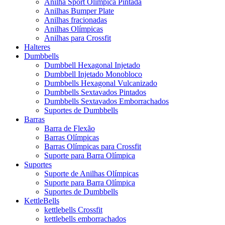
Anilha Sport Olímpica Pintada
Anilhas Bumper Plate
Anilhas fracionadas
Anilhas Olímpicas
Anilhas para Crossfit
Halteres
Dumbbells
Dumbbell Hexagonal Injetado
Dumbbell Injetado Monobloco
Dumbbells Hexagonal Vulcanizado
Dumbbells Sextavados Pintados
Dumbbells Sextavados Emborrachados
Suportes de Dumbbells
Barras
Barra de Flexão
Barras Olímpicas
Barras Olímpicas para Crossfit
Suporte para Barra Olímpica
Suportes
Suporte de Anilhas Olímpicas
Suporte para Barra Olímpica
Suportes de Dumbbells
KettleBells
kettlebells Crossfit
kettlebells emborrachados