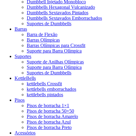
Dumbbell Injetado Monobloco
Dumbbells Hexagonal Vulcanizado
Dumbbells Sextavados Pintados
Dumbbells Sextavados Emborrachados
Suportes de Dumbbells
Barras
Barra de Flexão
Barras Olímpicas
Barras Olímpicas para Crossfit
Suporte para Barra Olímpica
Suportes
Suporte de Anilhas Olímpicas
Suporte para Barra Olímpica
Suportes de Dumbbells
KettleBells
kettlebells Crossfit
kettlebells emborrachados
kettlebells pintados
Pisos
Pisos de borracha 1×1
Pisos de borracha 50×50
Pisos de borracha Amarelo
Pisos de borracha Azul
Pisos de borracha Preto
Acessórios