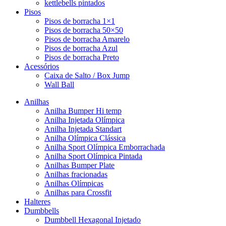
kettlebells pintados
Pisos
Pisos de borracha 1×1
Pisos de borracha 50×50
Pisos de borracha Amarelo
Pisos de borracha Azul
Pisos de borracha Preto
Acessórios
Caixa de Salto / Box Jump
Wall Ball
Anilhas
Anilha Bumper Hi temp
Anilha Injetada Olímpica
Anilha Injetada Standart
Anilha Olímpica Clássica
Anilha Sport Olímpica Emborrachada
Anilha Sport Olímpica Pintada
Anilhas Bumper Plate
Anilhas fracionadas
Anilhas Olímpicas
Anilhas para Crossfit
Halteres
Dumbbells
Dumbbell Hexagonal Injetado