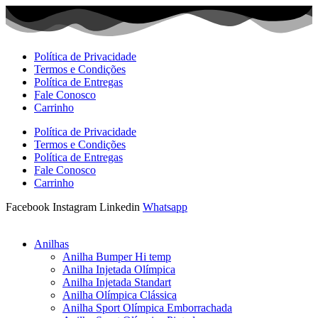
Ir
para
o
conteúdo
Política de Privacidade
Termos e Condições
Política de Entregas
Fale Conosco
Carrinho
Política de Privacidade
Termos e Condições
Política de Entregas
Fale Conosco
Carrinho
Facebook
Instagram
Linkedin
Whatsapp
Anilhas
Anilha Bumper Hi temp
Anilha Injetada Olímpica
Anilha Injetada Standart
Anilha Olímpica Clássica
Anilha Sport Olímpica Emborrachada