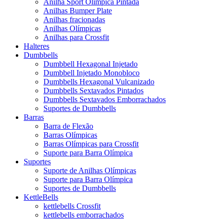
Anilha Sport Olímpica Pintada
Anilhas Bumper Plate
Anilhas fracionadas
Anilhas Olímpicas
Anilhas para Crossfit
Halteres
Dumbbells
Dumbbell Hexagonal Injetado
Dumbbell Injetado Monobloco
Dumbbells Hexagonal Vulcanizado
Dumbbells Sextavados Pintados
Dumbbells Sextavados Emborrachados
Suportes de Dumbbells
Barras
Barra de Flexão
Barras Olímpicas
Barras Olímpicas para Crossfit
Suporte para Barra Olímpica
Suportes
Suporte de Anilhas Olímpicas
Suporte para Barra Olímpica
Suportes de Dumbbells
KettleBells
kettlebells Crossfit
kettlebells emborrachados