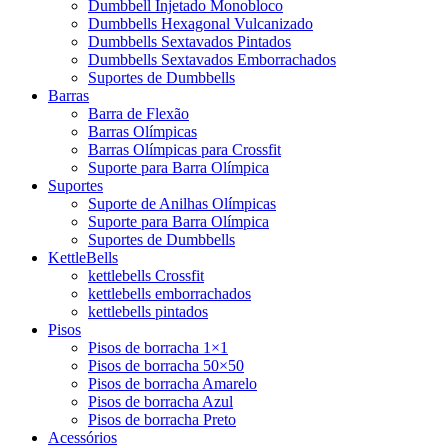
Dumbbell Injetado Monobloco
Dumbbells Hexagonal Vulcanizado
Dumbbells Sextavados Pintados
Dumbbells Sextavados Emborrachados
Suportes de Dumbbells
Barras
Barra de Flexão
Barras Olímpicas
Barras Olímpicas para Crossfit
Suporte para Barra Olímpica
Suportes
Suporte de Anilhas Olímpicas
Suporte para Barra Olímpica
Suportes de Dumbbells
KettleBells
kettlebells Crossfit
kettlebells emborrachados
kettlebells pintados
Pisos
Pisos de borracha 1×1
Pisos de borracha 50×50
Pisos de borracha Amarelo
Pisos de borracha Azul
Pisos de borracha Preto
Acessórios