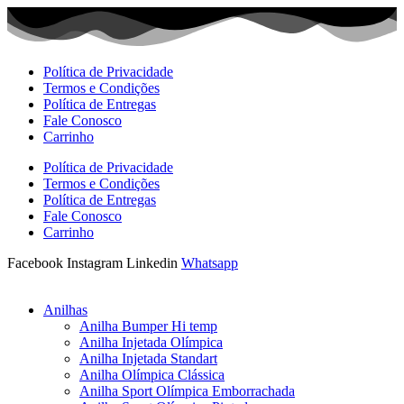
Ir
para
o
conteúdo
Política de Privacidade
Termos e Condições
Política de Entregas
Fale Conosco
Carrinho
Política de Privacidade
Termos e Condições
Política de Entregas
Fale Conosco
Carrinho
Facebook
Instagram
Linkedin
Whatsapp
Anilhas
Anilha Bumper Hi temp
Anilha Injetada Olímpica
Anilha Injetada Standart
Anilha Olímpica Clássica
Anilha Sport Olímpica Emborrachada