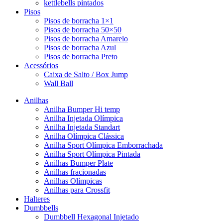
kettlebells pintados
Pisos
Pisos de borracha 1×1
Pisos de borracha 50×50
Pisos de borracha Amarelo
Pisos de borracha Azul
Pisos de borracha Preto
Acessórios
Caixa de Salto / Box Jump
Wall Ball
Anilhas
Anilha Bumper Hi temp
Anilha Injetada Olímpica
Anilha Injetada Standart
Anilha Olímpica Clássica
Anilha Sport Olímpica Emborrachada
Anilha Sport Olímpica Pintada
Anilhas Bumper Plate
Anilhas fracionadas
Anilhas Olímpicas
Anilhas para Crossfit
Halteres
Dumbbells
Dumbbell Hexagonal Injetado