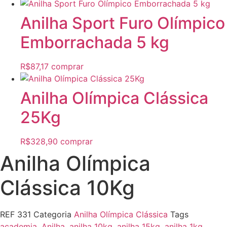
Anilha Sport Furo Olímpico
Emborrachada 5 kg
R$
87,17
comprar
Anilha Olímpica Clássica
25Kg
R$
328,90
comprar
Anilha Olímpica
Clássica 10Kg
REF
331
Categoria
Anilha Olímpica Clássica
Tags
academia
,
Anilha
,
anilha 10kg
,
anilha 15kg
,
anilha 1kg
,