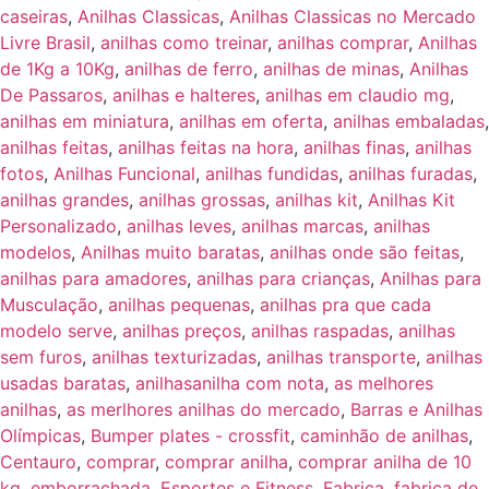
caseiras
,
Anilhas Classicas
,
Anilhas Classicas no Mercado
Livre Brasil
,
anilhas como treinar
,
anilhas comprar
,
Anilhas
de 1Kg a 10Kg
,
anilhas de ferro
,
anilhas de minas
,
Anilhas
De Passaros
,
anilhas e halteres
,
anilhas em claudio mg
,
anilhas em miniatura
,
anilhas em oferta
,
anilhas embaladas
,
anilhas feitas
,
anilhas feitas na hora
,
anilhas finas
,
anilhas
fotos
,
Anilhas Funcional
,
anilhas fundidas
,
anilhas furadas
,
anilhas grandes
,
anilhas grossas
,
anilhas kit
,
Anilhas Kit
Personalizado
,
anilhas leves
,
anilhas marcas
,
anilhas
modelos
,
Anilhas muito baratas
,
anilhas onde são feitas
,
anilhas para amadores
,
anilhas para crianças
,
Anilhas para
Musculação
,
anilhas pequenas
,
anilhas pra que cada
modelo serve
,
anilhas preços
,
anilhas raspadas
,
anilhas
sem furos
,
anilhas texturizadas
,
anilhas transporte
,
anilhas
usadas baratas
,
anilhasanilha com nota
,
as melhores
anilhas
,
as merlhores anilhas do mercado
,
Barras e Anilhas
Olímpicas
,
Bumper plates - crossfit
,
caminhão de anilhas
,
Centauro
,
comprar
,
comprar anilha
,
comprar anilha de 10
kg
,
emborrachada
,
Esportes e Fitness
,
Fabrica
,
fabrica de