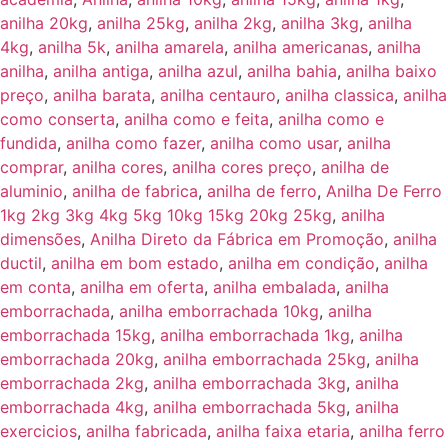
anilha 20kg
,
anilha 25kg
,
anilha 2kg
,
anilha 3kg
,
anilha
4kg
,
anilha 5k
,
anilha amarela
,
anilha americanas
,
anilha
anilha
,
anilha antiga
,
anilha azul
,
anilha bahia
,
anilha baixo
preço
,
anilha barata
,
anilha centauro
,
anilha classica
,
anilha
como conserta
,
anilha como e feita
,
anilha como e
fundida
,
anilha como fazer
,
anilha como usar
,
anilha
comprar
,
anilha cores
,
anilha cores preço
,
anilha de
aluminio
,
anilha de fabrica
,
anilha de ferro
,
Anilha De Ferro
1kg 2kg 3kg 4kg 5kg 10kg 15kg 20kg 25kg
,
anilha
dimensões
,
Anilha Direto da Fábrica em Promoção‎
,
anilha
ductil
,
anilha em bom estado
,
anilha em condição
,
anilha
em conta
,
anilha em oferta
,
anilha embalada
,
anilha
emborrachada
,
anilha emborrachada 10kg
,
anilha
emborrachada 15kg
,
anilha emborrachada 1kg
,
anilha
emborrachada 20kg
,
anilha emborrachada 25kg
,
anilha
emborrachada 2kg
,
anilha emborrachada 3kg
,
anilha
emborrachada 4kg
,
anilha emborrachada 5kg
,
anilha
exercicios
,
anilha fabricada
,
anilha faixa etaria
,
anilha ferro