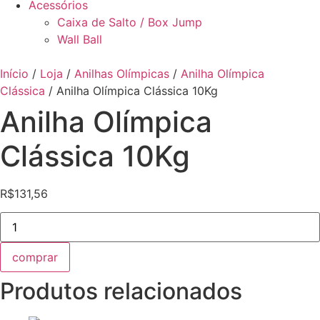
Acessórios
Caixa de Salto / Box Jump
Wall Ball
Início
/
Loja
/
Anilhas Olímpicas
/
Anilha Olímpica
Clássica
/ Anilha Olímpica Clássica 10Kg
Anilha Olímpica
Clássica 10Kg
R$
131,56
Anilha
Olímpica
Clássica
10Kg
comprar
quantidade
Produtos relacionados