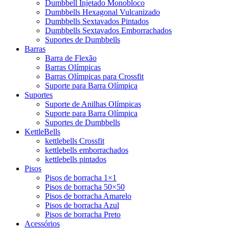
Dumbbell Injetado Monobloco
Dumbbells Hexagonal Vulcanizado
Dumbbells Sextavados Pintados
Dumbbells Sextavados Emborrachados
Suportes de Dumbbells
Barras
Barra de Flexão
Barras Olímpicas
Barras Olímpicas para Crossfit
Suporte para Barra Olímpica
Suportes
Suporte de Anilhas Olímpicas
Suporte para Barra Olímpica
Suportes de Dumbbells
KettleBells
kettlebells Crossfit
kettlebells emborrachados
kettlebells pintados
Pisos
Pisos de borracha 1×1
Pisos de borracha 50×50
Pisos de borracha Amarelo
Pisos de borracha Azul
Pisos de borracha Preto
Acessórios