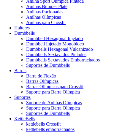
Anilha Sport Olímpica Pintada
Anilhas Bumper Plate
Anilhas fracionadas
Anilhas Olímpicas
Anilhas para Crossfit
Halteres
Dumbbells
Dumbbell Hexagonal Injetado
Dumbbell Injetado Monobloco
Dumbbells Hexagonal Vulcanizado
Dumbbells Sextavados Pintados
Dumbbells Sextavados Emborrachados
Suportes de Dumbbells
Barras
Barra de Flexão
Barras Olímpicas
Barras Olímpicas para Crossfit
Suporte para Barra Olímpica
Suportes
Suporte de Anilhas Olímpicas
Suporte para Barra Olímpica
Suportes de Dumbbells
KettleBells
kettlebells Crossfit
kettlebells emborrachados