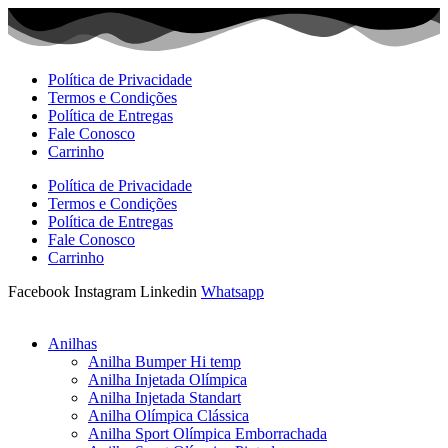
Ir
para
o
conteúdo
Política de Privacidade
Termos e Condições
Política de Entregas
Fale Conosco
Carrinho
Política de Privacidade
Termos e Condições
Política de Entregas
Fale Conosco
Carrinho
Facebook
Instagram
Linkedin
Whatsapp
Anilhas
Anilha Bumper Hi temp
Anilha Injetada Olímpica
Anilha Injetada Standart
Anilha Olímpica Clássica
Anilha Sport Olímpica Emborrachada