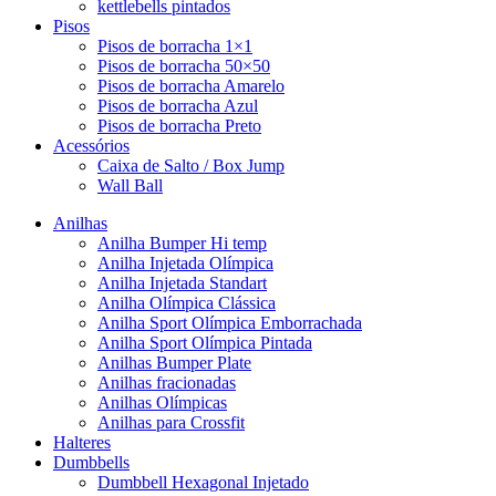
kettlebells pintados
Pisos
Pisos de borracha 1×1
Pisos de borracha 50×50
Pisos de borracha Amarelo
Pisos de borracha Azul
Pisos de borracha Preto
Acessórios
Caixa de Salto / Box Jump
Wall Ball
Anilhas
Anilha Bumper Hi temp
Anilha Injetada Olímpica
Anilha Injetada Standart
Anilha Olímpica Clássica
Anilha Sport Olímpica Emborrachada
Anilha Sport Olímpica Pintada
Anilhas Bumper Plate
Anilhas fracionadas
Anilhas Olímpicas
Anilhas para Crossfit
Halteres
Dumbbells
Dumbbell Hexagonal Injetado