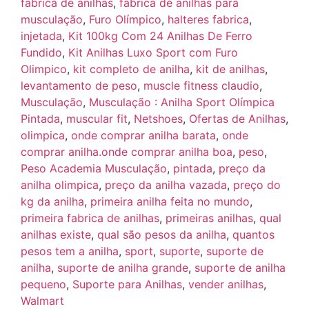
fabrica de anilhas
,
fabrica de anilhas para
musculação
,
Furo Olímpico
,
halteres fabrica
,
injetada
,
Kit 100kg Com 24 Anilhas De Ferro
Fundido
,
Kit Anilhas Luxo Sport com Furo
Olimpico
,
kit completo de anilha
,
kit de anilhas
,
levantamento de peso
,
muscle fitness claudio
,
Musculação
,
Musculação : Anilha Sport Olímpica
Pintada
,
muscular fit
,
Netshoes
,
Ofertas de Anilhas
,
olimpica
,
onde comprar anilha barata
,
onde
comprar anilha.onde comprar anilha boa
,
peso
,
Peso Academia Musculação
,
pintada
,
preço da
anilha olimpica
,
preço da anilha vazada
,
preço do
kg da anilha
,
primeira anilha feita no mundo
,
primeira fabrica de anilhas
,
primeiras anilhas
,
qual
anilhas existe
,
qual são pesos da anilha
,
quantos
pesos tem a anilha
,
sport
,
suporte
,
suporte de
anilha
,
suporte de anilha grande
,
suporte de anilha
pequeno
,
Suporte para Anilhas
,
vender anilhas
,
Walmart