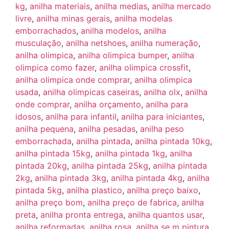
kg
,
anilha materiais
,
anilha medias
,
anilha mercado
livre
,
anilha minas gerais
,
anilha modelas
emborrachados
,
anilha modelos
,
anilha
musculação
,
anilha netshoes
,
anilha numeração
,
anilha olimpica
,
anilha olimpica bumper
,
anilha
olimpica como fazer
,
anilha olimpica crossfit
,
anilha olimpica onde comprar
,
anilha olimpica
usada
,
anilha olimpicas caseiras
,
anilha olx
,
anilha
onde comprar
,
anilha orçamento
,
anilha para
idosos
,
anilha para infantil
,
anilha para iniciantes
,
anilha pequena
,
anilha pesadas
,
anilha peso
emborrachada
,
anilha pintada
,
anilha pintada 10kg
,
anilha pintada 15kg
,
anilha pintada 1kg
,
anilha
pintada 20kg
,
anilha pintada 25kg
,
anilha pintada
2kg
,
anilha pintada 3kg
,
anilha pintada 4kg
,
anilha
pintada 5kg
,
anilha plastico
,
anilha preço baixo
,
anilha preço bom
,
anilha preço de fabrica
,
anilha
preta
,
anilha pronta entrega
,
anilha quantos usar
,
anilha reformadas
,
anilha rosa
,
anilha se m pintura
,