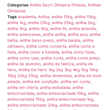
Categorias
Anilha Sport Olímpica Pintada
,
Anilhas
Olímpicas
Tags
academia
,
Anilha
,
anilha 10kg
,
anilha 15kg
,
anilha 1kg
,
anilha 20kg
,
anilha 25kg
,
anilha 2kg
,
anilha 3kg
,
anilha 4kg
,
anilha 5k
,
anilha amarela
,
anilha americanas
,
anilha anilha
,
anilha azul
,
anilha
bahia
,
anilha baixo preço
,
anilha barata
,
anilha
centauro
,
anilha como conserta
,
anilha como e
feita
,
anilha como e fundida
,
anilha como fazer
,
anilha como usar
,
anilha cores
,
anilha cores preço
,
anilha de aluminio
,
anilha de fabrica
,
anilha de
ferro
,
Anilha De Ferro 1kg 2kg 3kg 4kg 5kg 10kg
15kg 20kg 25kg
,
anilha dimensões
,
anilha em bom
estado
,
anilha em condição
,
anilha em conta
,
anilha em oferta
,
anilha embalada
,
anilha
emborrachada
,
anilha emborrachada 10kg
,
anilha
emborrachada 15kg
,
anilha emborrachada 1kg
,
anilha emborrachada 20kg
,
anilha emborrachada