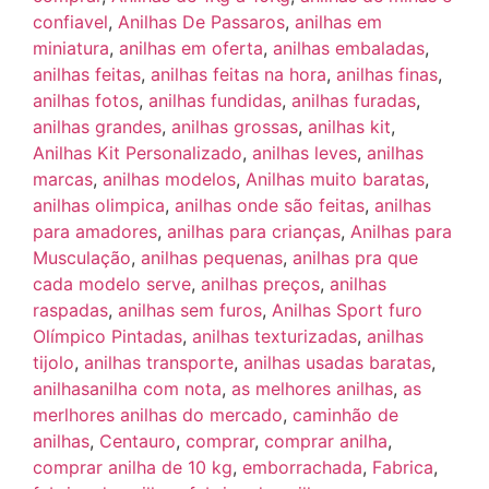
confiavel
,
Anilhas De Passaros
,
anilhas em
miniatura
,
anilhas em oferta
,
anilhas embaladas
,
anilhas feitas
,
anilhas feitas na hora
,
anilhas finas
,
anilhas fotos
,
anilhas fundidas
,
anilhas furadas
,
anilhas grandes
,
anilhas grossas
,
anilhas kit
,
Anilhas Kit Personalizado
,
anilhas leves
,
anilhas
marcas
,
anilhas modelos
,
Anilhas muito baratas
,
anilhas olimpica
,
anilhas onde são feitas
,
anilhas
para amadores
,
anilhas para crianças
,
Anilhas para
Musculação
,
anilhas pequenas
,
anilhas pra que
cada modelo serve
,
anilhas preços
,
anilhas
raspadas
,
anilhas sem furos
,
Anilhas Sport furo
Olímpico Pintadas
,
anilhas texturizadas
,
anilhas
tijolo
,
anilhas transporte
,
anilhas usadas baratas
,
anilhasanilha com nota
,
as melhores anilhas
,
as
merlhores anilhas do mercado
,
caminhão de
anilhas
,
Centauro
,
comprar
,
comprar anilha
,
comprar anilha de 10 kg
,
emborrachada
,
Fabrica
,