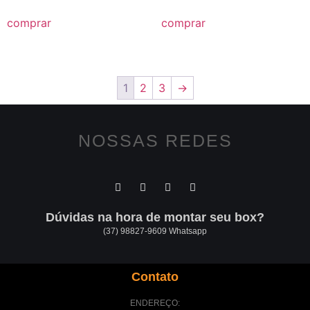
comprar
comprar
1
2
3
→
NOSSAS REDES
Dúvidas na hora de montar seu box?
(37) 98827-9609 Whatsapp
Contato
ENDEREÇO: