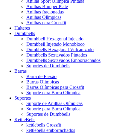
Anilha Sport Olímpica Pintada
Anilhas Bumper Plate
Anilhas fracionadas
Anilhas Olímpicas
Anilhas para Crossfit
Halteres
Dumbbells
Dumbbell Hexagonal Injetado
Dumbbell Injetado Monobloco
Dumbbells Hexagonal Vulcanizado
Dumbbells Sextavados Pintados
Dumbbells Sextavados Emborrachados
Suportes de Dumbbells
Barras
Barra de Flexão
Barras Olímpicas
Barras Olímpicas para Crossfit
Suporte para Barra Olímpica
Suportes
Suporte de Anilhas Olímpicas
Suporte para Barra Olímpica
Suportes de Dumbbells
KettleBells
kettlebells Crossfit
kettlebells emborrachados