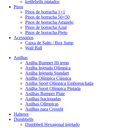
kettlebells pintados
Pisos
Pisos de borracha 1×1
Pisos de borracha 50×50
Pisos de borracha Amarelo
Pisos de borracha Azul
Pisos de borracha Preto
Acessórios
Caixa de Salto / Box Jump
Wall Ball
Anilhas
Anilha Bumper Hi temp
Anilha Injetada Olímpica
Anilha Injetada Standart
Anilha Olímpica Clássica
Anilha Sport Olímpica Emborrachada
Anilha Sport Olímpica Pintada
Anilhas Bumper Plate
Anilhas fracionadas
Anilhas Olímpicas
Anilhas para Crossfit
Halteres
Dumbbells
Dumbbell Hexagonal Injetado