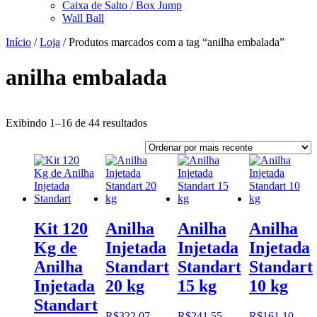
Caixa de Salto / Box Jump
Wall Ball
Início
/
Loja
/ Produtos marcados com a tag “anilha embalada”
anilha embalada
Classificado
Exibindo 1–16 de 44 resultados
por
mais
recente
Kit 120
Anilha
Anilha
Anilha
Kg de
Injetada
Injetada
Injetada
Anilha
Standart
Standart
Standart
Injetada
20 kg
15 kg
10 kg
Standart
R$
322,07
R$
241,55
R$
161,10