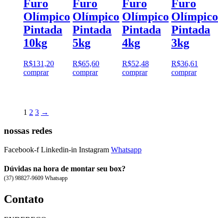
Furo
Furo
Furo
Furo
Olímpico
Olímpico
Olímpico
Olímpico
Pintada
Pintada
Pintada
Pintada
10kg
5kg
4kg
3kg
R$
131,20
R$
65,60
R$
52,48
R$
36,61
comprar
comprar
comprar
comprar
1
2
3
→
nossas redes
Facebook-f
Linkedin-in
Instagram
Whatsapp
Dúvidas na hora de montar seu box?
(37) 98827-9609 Whatsapp
Contato