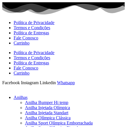
Ir
para
o
conteúdo
Política de Privacidade
Termos e Condições
Política de Entregas
Fale Conosco
Carrinho
Política de Privacidade
Termos e Condições
Política de Entregas
Fale Conosco
Carrinho
Facebook
Instagram
Linkedin
Whatsapp
Anilhas
Anilha Bumper Hi temp
Anilha Injetada Olímpica
Anilha Injetada Standart
Anilha Olímpica Clássica
Anilha Sport Olímpica Emborrachada