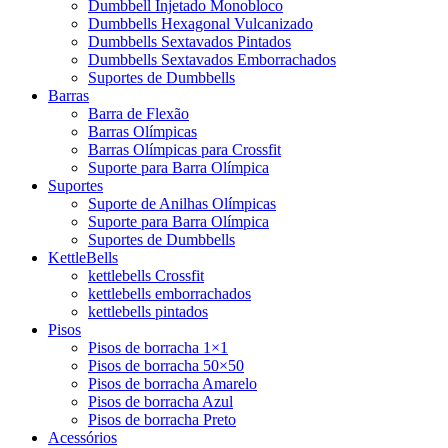
Dumbbell Injetado Monobloco
Dumbbells Hexagonal Vulcanizado
Dumbbells Sextavados Pintados
Dumbbells Sextavados Emborrachados
Suportes de Dumbbells
Barras
Barra de Flexão
Barras Olímpicas
Barras Olímpicas para Crossfit
Suporte para Barra Olímpica
Suportes
Suporte de Anilhas Olímpicas
Suporte para Barra Olímpica
Suportes de Dumbbells
KettleBells
kettlebells Crossfit
kettlebells emborrachados
kettlebells pintados
Pisos
Pisos de borracha 1×1
Pisos de borracha 50×50
Pisos de borracha Amarelo
Pisos de borracha Azul
Pisos de borracha Preto
Acessórios