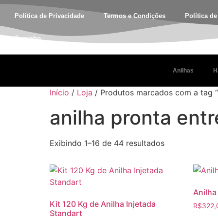
Política de Privacidade
Termos e Condições
Política d
Carrinho
Anilhas
H
Início
/
Loja
/ Produtos marcados com a tag “a
anilha pronta ent
Exibindo 1–16 de 44 resultados
Anilha
Kit 120 Kg de Anilha Injetada
R$
322,
Standart