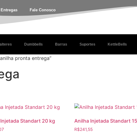
e Entregas
Fale Conosco
alteres
Dumbbells
Barras
Suportes
KettleBells
nilha pronta entrega”
rega
 Injetada Standart 20 kg
Anilha Injetada Standart 1
07
R$
241,55