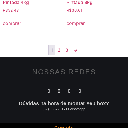
Pintada 4kg
Pintada 3kg
R$
52,48
R$
36,61
comprar
comprar
1
2
3
→
NOSSAS REDES
Dúvidas na hora de montar seu box?
(37) 98827-9609 Whatsapp
Contato