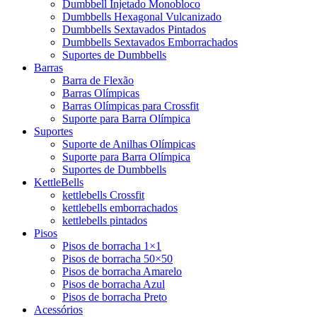
Dumbbell Injetado Monobloco
Dumbbells Hexagonal Vulcanizado
Dumbbells Sextavados Pintados
Dumbbells Sextavados Emborrachados
Suportes de Dumbbells
Barras
Barra de Flexão
Barras Olímpicas
Barras Olímpicas para Crossfit
Suporte para Barra Olímpica
Suportes
Suporte de Anilhas Olímpicas
Suporte para Barra Olímpica
Suportes de Dumbbells
KettleBells
kettlebells Crossfit
kettlebells emborrachados
kettlebells pintados
Pisos
Pisos de borracha 1×1
Pisos de borracha 50×50
Pisos de borracha Amarelo
Pisos de borracha Azul
Pisos de borracha Preto
Acessórios