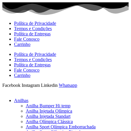
Ir
para
o
conteúdo
Política de Privacidade
Termos e Condições
Política de Entregas
Fale Conosco
Carrinho
Política de Privacidade
Termos e Condições
Política de Entregas
Fale Conosco
Carrinho
Facebook
Instagram
Linkedin
Whatsapp
Anilhas
Anilha Bumper Hi temp
Anilha Injetada Olímpica
Anilha Injetada Standart
Anilha Olímpica Clássica
Anilha Sport Olímpica Emborrachada