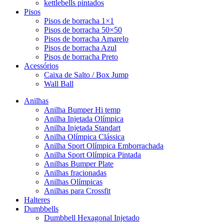
kettlebells pintados
Pisos
Pisos de borracha 1×1
Pisos de borracha 50×50
Pisos de borracha Amarelo
Pisos de borracha Azul
Pisos de borracha Preto
Acessórios
Caixa de Salto / Box Jump
Wall Ball
Anilhas
Anilha Bumper Hi temp
Anilha Injetada Olímpica
Anilha Injetada Standart
Anilha Olímpica Clássica
Anilha Sport Olímpica Emborrachada
Anilha Sport Olímpica Pintada
Anilhas Bumper Plate
Anilhas fracionadas
Anilhas Olímpicas
Anilhas para Crossfit
Halteres
Dumbbells
Dumbbell Hexagonal Injetado