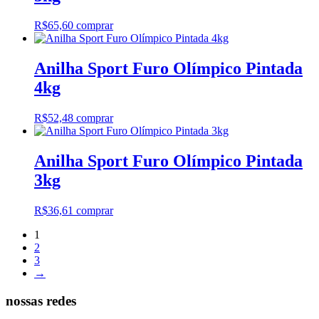
R$
65,60
comprar
Anilha Sport Furo Olímpico Pintada
4kg
R$
52,48
comprar
Anilha Sport Furo Olímpico Pintada
3kg
R$
36,61
comprar
1
2
3
→
nossas redes