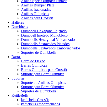
Anilha Sport Olímpica Pintada
Anilhas Bumper Plate
Anilhas fracionadas
Anilhas Olímpicas
Anilhas para Crossfit
Halteres
Dumbbells
Dumbbell Hexagonal Injetado
Dumbbell Injetado Monobloco
Dumbbells Hexagonal Vulcanizado
Dumbbells Sextavados Pintados
Dumbbells Sextavados Emborrachados
Suportes de Dumbbells
Barras
Barra de Flexão
Barras Olímpicas
Barras Olímpicas para Crossfit
Suporte para Barra Olímpica
Suportes
Suporte de Anilhas Olímpicas
Suporte para Barra Olímpica
Suportes de Dumbbells
KettleBells
kettlebells Crossfit
kettlebells emborrachados