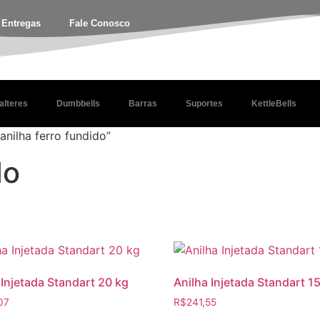
e Entregas
Fale Conosco
alteres
Dumbbells
Barras
Suportes
KettleBells
nilha ferro fundido”
do
 Injetada Standart 20 kg
Anilha Injetada Standart 1
07
R$
241,55