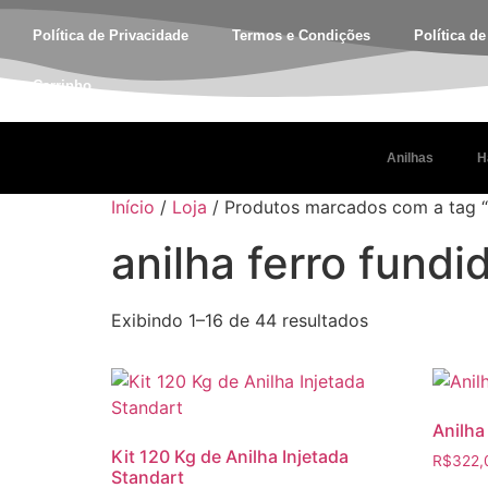
Política de Privacidade
Termos e Condições
Política d
Carrinho
Anilhas
H
Início
/
Loja
/ Produtos marcados com a tag “a
anilha ferro fundi
Exibindo 1–16 de 44 resultados
Anilha
Kit 120 Kg de Anilha Injetada
R$
322,
Standart