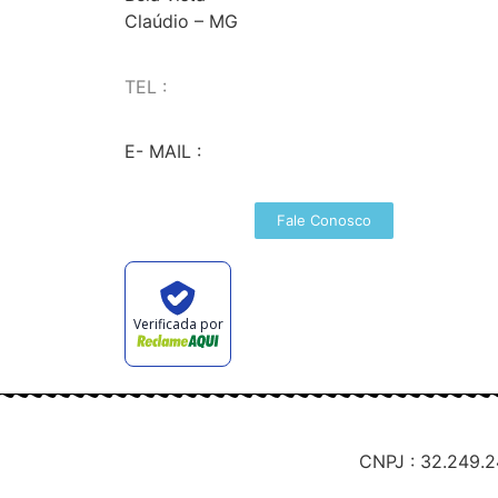
Claúdio – MG
TEL :
(37) 98827-9609
E- MAIL :
vendas@wolfit.com.br
Fale Conosco
Verificada por
CNPJ : 32.249.2