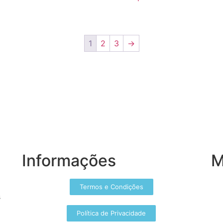
1
2
3
→
Informações
M
Termos e Condições
s
Política de Privacidade