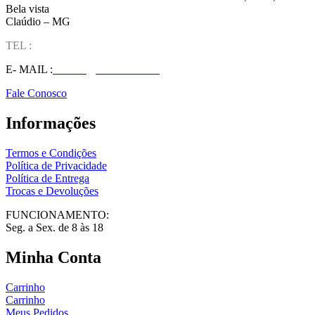
Bela vista
Claúdio – MG
TEL :
(37) 98827-9609
E- MAIL :
vendas@wolfit.com.br
Fale Conosco
Informações
Termos e Condições
Política de Privacidade
Política de Entrega
Trocas e Devoluções
FUNCIONAMENTO:
Seg. a Sex. de 8 às 18
Minha Conta
Carrinho
Carrinho
Meus Pedidos