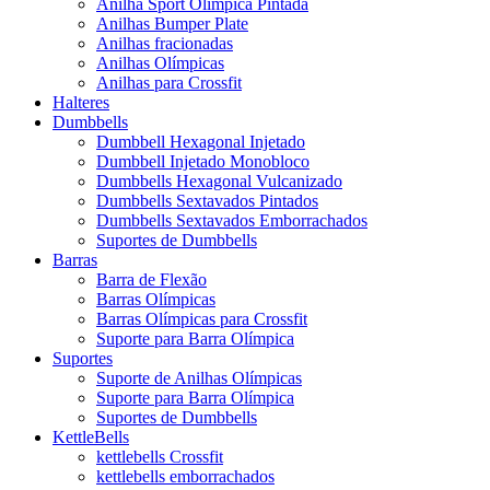
Anilha Sport Olímpica Pintada
Anilhas Bumper Plate
Anilhas fracionadas
Anilhas Olímpicas
Anilhas para Crossfit
Halteres
Dumbbells
Dumbbell Hexagonal Injetado
Dumbbell Injetado Monobloco
Dumbbells Hexagonal Vulcanizado
Dumbbells Sextavados Pintados
Dumbbells Sextavados Emborrachados
Suportes de Dumbbells
Barras
Barra de Flexão
Barras Olímpicas
Barras Olímpicas para Crossfit
Suporte para Barra Olímpica
Suportes
Suporte de Anilhas Olímpicas
Suporte para Barra Olímpica
Suportes de Dumbbells
KettleBells
kettlebells Crossfit
kettlebells emborrachados