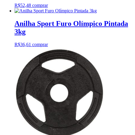
R$
52,48
comprar
Anilha Sport Furo Olímpico Pintada
3kg
R$
36,61
comprar