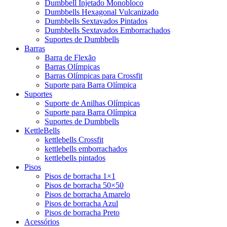
Dumbbell Injetado Monobloco
Dumbbells Hexagonal Vulcanizado
Dumbbells Sextavados Pintados
Dumbbells Sextavados Emborrachados
Suportes de Dumbbells
Barras
Barra de Flexão
Barras Olímpicas
Barras Olímpicas para Crossfit
Suporte para Barra Olímpica
Suportes
Suporte de Anilhas Olímpicas
Suporte para Barra Olímpica
Suportes de Dumbbells
KettleBells
kettlebells Crossfit
kettlebells emborrachados
kettlebells pintados
Pisos
Pisos de borracha 1×1
Pisos de borracha 50×50
Pisos de borracha Amarelo
Pisos de borracha Azul
Pisos de borracha Preto
Acessórios