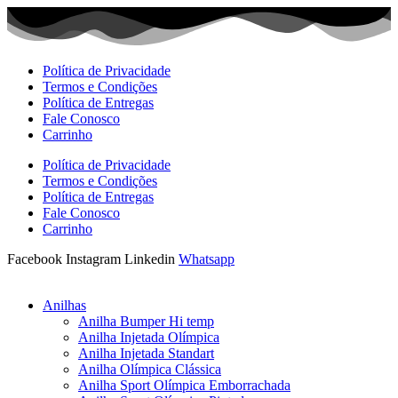
Ir
para
o
conteúdo
Política de Privacidade
Termos e Condições
Política de Entregas
Fale Conosco
Carrinho
Política de Privacidade
Termos e Condições
Política de Entregas
Fale Conosco
Carrinho
Facebook
Instagram
Linkedin
Whatsapp
Anilhas
Anilha Bumper Hi temp
Anilha Injetada Olímpica
Anilha Injetada Standart
Anilha Olímpica Clássica
Anilha Sport Olímpica Emborrachada