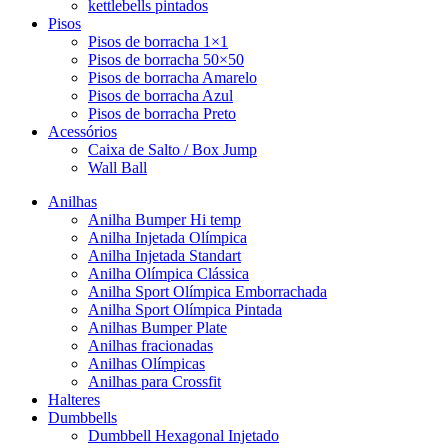
kettlebells pintados
Pisos
Pisos de borracha 1×1
Pisos de borracha 50×50
Pisos de borracha Amarelo
Pisos de borracha Azul
Pisos de borracha Preto
Acessórios
Caixa de Salto / Box Jump
Wall Ball
Anilhas
Anilha Bumper Hi temp
Anilha Injetada Olímpica
Anilha Injetada Standart
Anilha Olímpica Clássica
Anilha Sport Olímpica Emborrachada
Anilha Sport Olímpica Pintada
Anilhas Bumper Plate
Anilhas fracionadas
Anilhas Olímpicas
Anilhas para Crossfit
Halteres
Dumbbells
Dumbbell Hexagonal Injetado