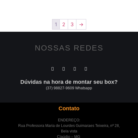
1
2
3
→
NOSSAS REDES
Dúvidas na hora de montar seu box?
(37) 98827-9609 Whatsapp
Contato
ENDEREÇO:
Rua Professora Maria de Lourdes Guimaraes Teixeira, nº 28,
Bela vista
Claúdio – MG