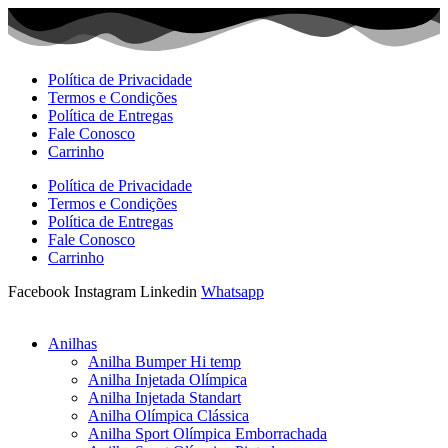
Ir
para
o
conteúdo
Política de Privacidade
Termos e Condições
Política de Entregas
Fale Conosco
Carrinho
Política de Privacidade
Termos e Condições
Política de Entregas
Fale Conosco
Carrinho
Facebook
Instagram
Linkedin
Whatsapp
Anilhas
Anilha Bumper Hi temp
Anilha Injetada Olímpica
Anilha Injetada Standart
Anilha Olímpica Clássica
Anilha Sport Olímpica Emborrachada