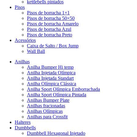
kettlebells pintados
Pisos
Pisos de borracha 1×1
Pisos de borracha 50×50
Pisos de borracha Amarelo
Pisos de borracha Azul
Pisos de borracha Preto
Acessórios
Caixa de Salto / Box Jump
Wall Ball
Anilhas
Anilha Bumper Hi temp
Anilha Injetada Olímpica
Anilha Injetada Standart
Anilha Olímpica Clássica
Anilha Sport Olímpica Emborrachada
Anilha Sport Olímpica Pintada
Anilhas Bumper Plate
Anilhas fracionadas
Anilhas Olímpicas
Anilhas para Crossfit
Halteres
Dumbbells
Dumbbell Hexagonal Injetado