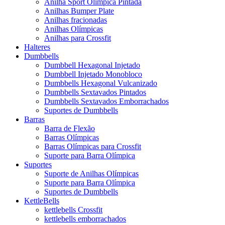
Anilha Sport Olímpica Pintada
Anilhas Bumper Plate
Anilhas fracionadas
Anilhas Olímpicas
Anilhas para Crossfit
Halteres
Dumbbells
Dumbbell Hexagonal Injetado
Dumbbell Injetado Monobloco
Dumbbells Hexagonal Vulcanizado
Dumbbells Sextavados Pintados
Dumbbells Sextavados Emborrachados
Suportes de Dumbbells
Barras
Barra de Flexão
Barras Olímpicas
Barras Olímpicas para Crossfit
Suporte para Barra Olímpica
Suportes
Suporte de Anilhas Olímpicas
Suporte para Barra Olímpica
Suportes de Dumbbells
KettleBells
kettlebells Crossfit
kettlebells emborrachados