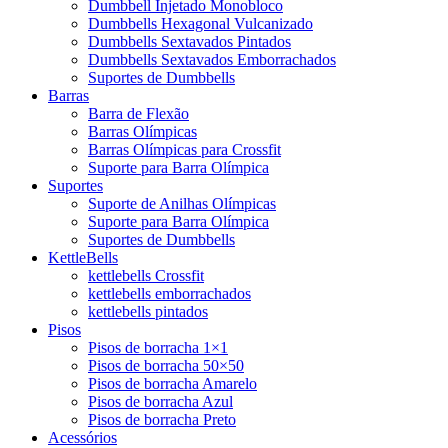
Dumbbell Injetado Monobloco
Dumbbells Hexagonal Vulcanizado
Dumbbells Sextavados Pintados
Dumbbells Sextavados Emborrachados
Suportes de Dumbbells
Barras
Barra de Flexão
Barras Olímpicas
Barras Olímpicas para Crossfit
Suporte para Barra Olímpica
Suportes
Suporte de Anilhas Olímpicas
Suporte para Barra Olímpica
Suportes de Dumbbells
KettleBells
kettlebells Crossfit
kettlebells emborrachados
kettlebells pintados
Pisos
Pisos de borracha 1×1
Pisos de borracha 50×50
Pisos de borracha Amarelo
Pisos de borracha Azul
Pisos de borracha Preto
Acessórios