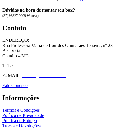
Dúvidas na hora de montar seu box?
(37) 98827-9609 Whatsapp
Contato
ENDEREÇO:
Rua Professora Maria de Lourdes Guimaraes Teixeira, nº 28,
Bela vista
Claúdio – MG
TEL :
(37) 98827-9609
E- MAIL :
vendas@wolfit.com.br
Fale Conosco
Informações
Termos e Condições
Política de Privacidade
Política de Entrega
Trocas e Devoluções