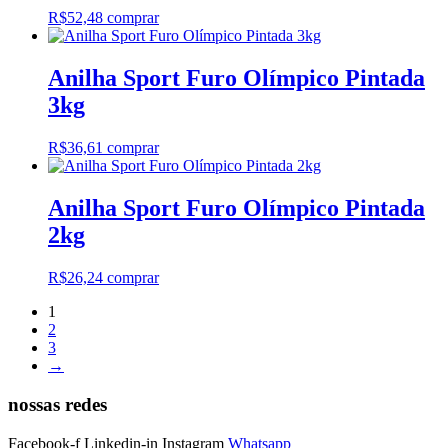
R$
52,48
comprar
Anilha Sport Furo Olímpico Pintada
3kg
R$
36,61
comprar
Anilha Sport Furo Olímpico Pintada
2kg
R$
26,24
comprar
1
2
3
→
nossas redes
Facebook-f
Linkedin-in
Instagram
Whatsapp