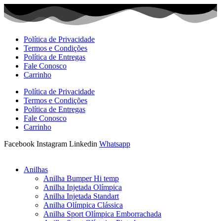
Ir
para
o
conteúdo
Política de Privacidade
Termos e Condições
Política de Entregas
Fale Conosco
Carrinho
Política de Privacidade
Termos e Condições
Política de Entregas
Fale Conosco
Carrinho
Facebook
Instagram
Linkedin
Whatsapp
Anilhas
Anilha Bumper Hi temp
Anilha Injetada Olímpica
Anilha Injetada Standart
Anilha Olímpica Clássica
Anilha Sport Olímpica Emborrachada