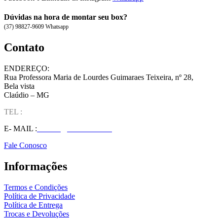
Dúvidas na hora de montar seu box?
(37) 98827-9609 Whatsapp
Contato
ENDEREÇO:
Rua Professora Maria de Lourdes Guimaraes Teixeira, nº 28,
Bela vista
Claúdio – MG
TEL :
(37) 98827-9609
E- MAIL :
vendas@wolfit.com.br
Fale Conosco
Informações
Termos e Condições
Política de Privacidade
Política de Entrega
Trocas e Devoluções