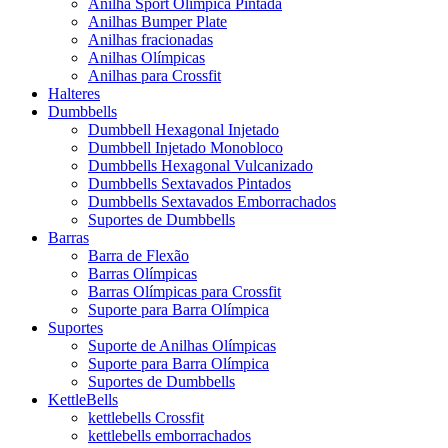
Anilha Sport Olímpica Pintada
Anilhas Bumper Plate
Anilhas fracionadas
Anilhas Olímpicas
Anilhas para Crossfit
Halteres
Dumbbells
Dumbbell Hexagonal Injetado
Dumbbell Injetado Monobloco
Dumbbells Hexagonal Vulcanizado
Dumbbells Sextavados Pintados
Dumbbells Sextavados Emborrachados
Suportes de Dumbbells
Barras
Barra de Flexão
Barras Olímpicas
Barras Olímpicas para Crossfit
Suporte para Barra Olímpica
Suportes
Suporte de Anilhas Olímpicas
Suporte para Barra Olímpica
Suportes de Dumbbells
KettleBells
kettlebells Crossfit
kettlebells emborrachados