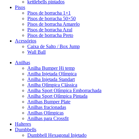
kettlebells pintados
Pisos
Pisos de borracha 1×1
Pisos de borracha 50×50
Pisos de borracha Amarelo
Pisos de borracha Azul
Pisos de borracha Preto
Acessórios
Caixa de Salto / Box Jump
Wall Ball
Anilhas
Anilha Bumper Hi temp
Anilha Injetada Olímpica
Anilha Injetada Standart
Anilha Olímpica Clássica
Anilha Sport Olímpica Emborrachada
Anilha Sport Olímpica Pintada
Anilhas Bumper Plate
Anilhas fracionadas
Anilhas Olímpicas
Anilhas para Crossfit
Halteres
Dumbbells
Dumbbell Hexagonal Injetado