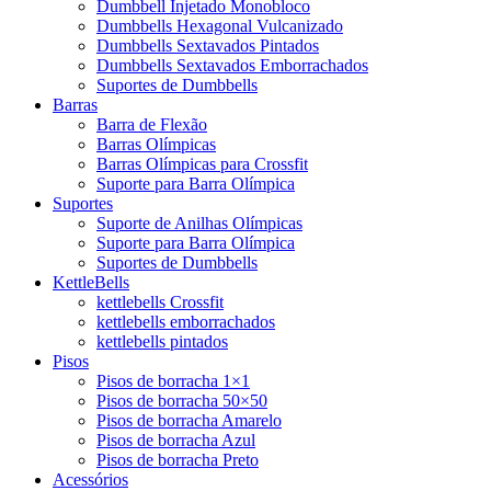
Dumbbell Injetado Monobloco
Dumbbells Hexagonal Vulcanizado
Dumbbells Sextavados Pintados
Dumbbells Sextavados Emborrachados
Suportes de Dumbbells
Barras
Barra de Flexão
Barras Olímpicas
Barras Olímpicas para Crossfit
Suporte para Barra Olímpica
Suportes
Suporte de Anilhas Olímpicas
Suporte para Barra Olímpica
Suportes de Dumbbells
KettleBells
kettlebells Crossfit
kettlebells emborrachados
kettlebells pintados
Pisos
Pisos de borracha 1×1
Pisos de borracha 50×50
Pisos de borracha Amarelo
Pisos de borracha Azul
Pisos de borracha Preto
Acessórios