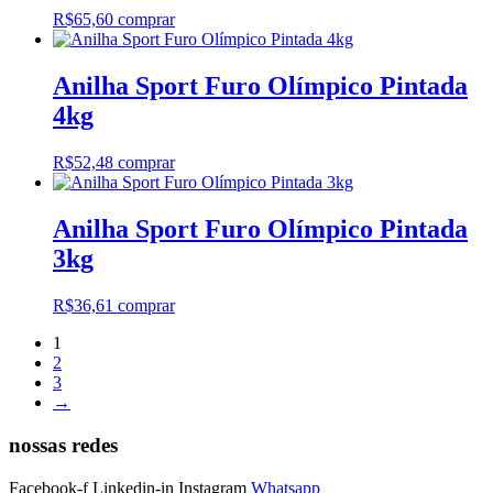
R$
65,60
comprar
Anilha Sport Furo Olímpico Pintada
4kg
R$
52,48
comprar
Anilha Sport Furo Olímpico Pintada
3kg
R$
36,61
comprar
1
2
3
→
nossas redes
Facebook-f
Linkedin-in
Instagram
Whatsapp