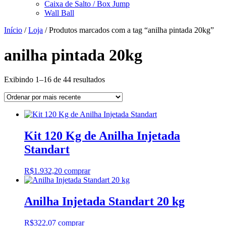
Caixa de Salto / Box Jump
Wall Ball
Início
/
Loja
/ Produtos marcados com a tag “anilha pintada 20kg”
anilha pintada 20kg
Classificado
Exibindo 1–16 de 44 resultados
por
mais
recente
Kit 120 Kg de Anilha Injetada
Standart
R$
1.932,20
comprar
Anilha Injetada Standart 20 kg
R$
322,07
comprar