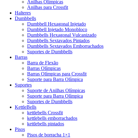
Anilhas Olímpicas
Anilhas para Crossfit
Halteres
Dumbbells
Dumbbell Hexagonal Injetado
Dumbbell Injetado Monobloco
Dumbbells Hexagonal Vulcanizado
Dumbbells Sextavados Pintados
Dumbbells Sextavados Emborrachados
Suportes de Dumbbells
Barras
Barra de Flexão
Barras Olímpicas
Barras Olímpicas para Crossfit
Suporte para Barra Olímpica
Suportes
Suporte de Anilhas Olímpicas
Suporte para Barra Olímpica
Suportes de Dumbbells
KettleBells
kettlebells Crossfit
kettlebells emborrachados
kettlebells pintados
Pisos
Pisos de borracha 1×1