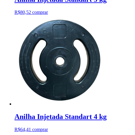
R$
80,52
comprar
Anilha Injetada Standart 4 kg
R$
64,41
comprar