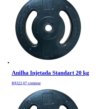
Anilha Injetada Standart 20 kg
R$
322,07
comprar