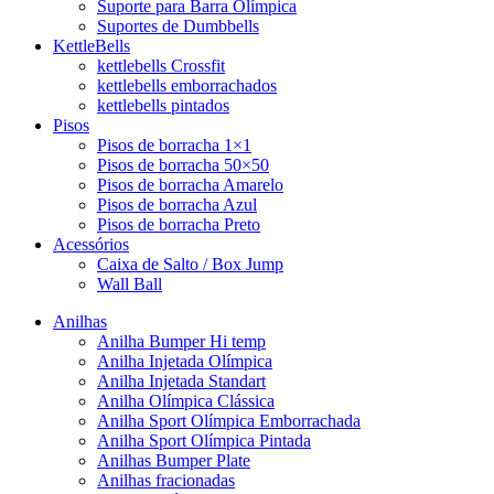
Suporte para Barra Olímpica
Suportes de Dumbbells
KettleBells
kettlebells Crossfit
kettlebells emborrachados
kettlebells pintados
Pisos
Pisos de borracha 1×1
Pisos de borracha 50×50
Pisos de borracha Amarelo
Pisos de borracha Azul
Pisos de borracha Preto
Acessórios
Caixa de Salto / Box Jump
Wall Ball
Anilhas
Anilha Bumper Hi temp
Anilha Injetada Olímpica
Anilha Injetada Standart
Anilha Olímpica Clássica
Anilha Sport Olímpica Emborrachada
Anilha Sport Olímpica Pintada
Anilhas Bumper Plate
Anilhas fracionadas