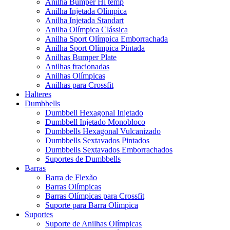
Anilha Bumper Hi temp
Anilha Injetada Olímpica
Anilha Injetada Standart
Anilha Olímpica Clássica
Anilha Sport Olímpica Emborrachada
Anilha Sport Olímpica Pintada
Anilhas Bumper Plate
Anilhas fracionadas
Anilhas Olímpicas
Anilhas para Crossfit
Halteres
Dumbbells
Dumbbell Hexagonal Injetado
Dumbbell Injetado Monobloco
Dumbbells Hexagonal Vulcanizado
Dumbbells Sextavados Pintados
Dumbbells Sextavados Emborrachados
Suportes de Dumbbells
Barras
Barra de Flexão
Barras Olímpicas
Barras Olímpicas para Crossfit
Suporte para Barra Olímpica
Suportes
Suporte de Anilhas Olímpicas