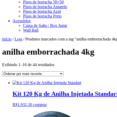
Pisos de borracha 50×50
Pisos de borracha Amarelo
Pisos de borracha Azul
Pisos de borracha Preto
Acessórios
Caixa de Salto / Box Jump
Wall Ball
Início
/
Loja
/ Produtos marcados com a tag “anilha emborrachada 4k
anilha emborrachada 4kg
Classificado
Exibindo 1–16 de 44 resultados
por
mais
recente
Kit 120 Kg de Anilha Injetada Standar
R$
1.932,20
comprar