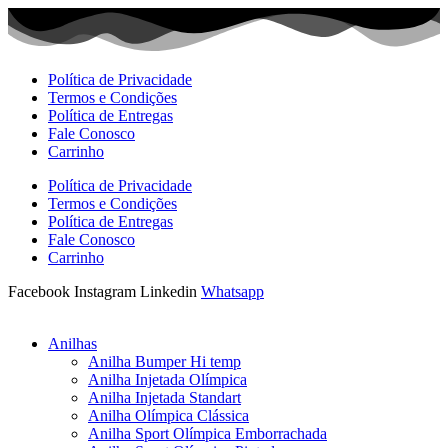
Ir
para
o
conteúdo
Política de Privacidade
Termos e Condições
Política de Entregas
Fale Conosco
Carrinho
Política de Privacidade
Termos e Condições
Política de Entregas
Fale Conosco
Carrinho
Facebook
Instagram
Linkedin
Whatsapp
Anilhas
Anilha Bumper Hi temp
Anilha Injetada Olímpica
Anilha Injetada Standart
Anilha Olímpica Clássica
Anilha Sport Olímpica Emborrachada