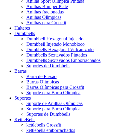
Anilha Sport Olímpica Pintada
Anilhas Bumper Plate
Anilhas fracionadas
Anilhas Olímpicas
Anilhas para Crossfit
Halteres
Dumbbells
Dumbbell Hexagonal Injetado
Dumbbell Injetado Monobloco
Dumbbells Hexagonal Vulcanizado
Dumbbells Sextavados Pintados
Dumbbells Sextavados Emborrachados
Suportes de Dumbbells
Barras
Barra de Flexão
Barras Olímpicas
Barras Olímpicas para Crossfit
Suporte para Barra Olímpica
Suportes
Suporte de Anilhas Olímpicas
Suporte para Barra Olímpica
Suportes de Dumbbells
KettleBells
kettlebells Crossfit
kettlebells emborrachados