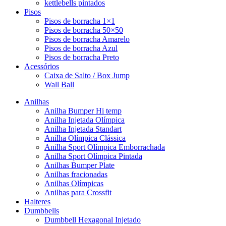
kettlebells pintados
Pisos
Pisos de borracha 1×1
Pisos de borracha 50×50
Pisos de borracha Amarelo
Pisos de borracha Azul
Pisos de borracha Preto
Acessórios
Caixa de Salto / Box Jump
Wall Ball
Anilhas
Anilha Bumper Hi temp
Anilha Injetada Olímpica
Anilha Injetada Standart
Anilha Olímpica Clássica
Anilha Sport Olímpica Emborrachada
Anilha Sport Olímpica Pintada
Anilhas Bumper Plate
Anilhas fracionadas
Anilhas Olímpicas
Anilhas para Crossfit
Halteres
Dumbbells
Dumbbell Hexagonal Injetado