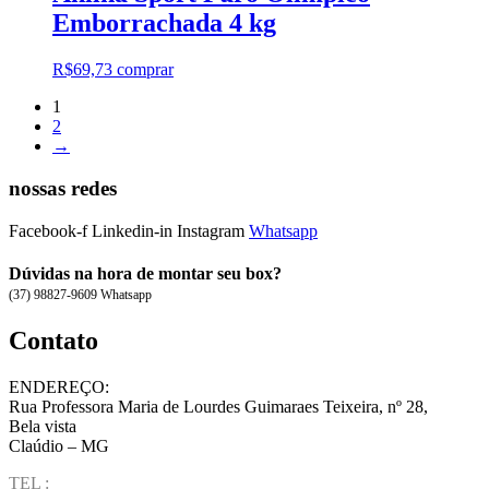
Emborrachada 4 kg
R$
69,73
comprar
1
2
→
nossas redes
Facebook-f
Linkedin-in
Instagram
Whatsapp
Dúvidas na hora de montar seu box?
(37) 98827-9609 Whatsapp
Contato
ENDEREÇO:
Rua Professora Maria de Lourdes Guimaraes Teixeira, nº 28,
Bela vista
Claúdio – MG
TEL :
(37) 98827-9609