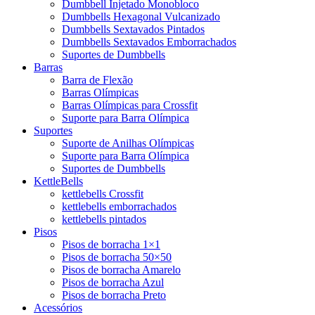
Dumbbell Injetado Monobloco
Dumbbells Hexagonal Vulcanizado
Dumbbells Sextavados Pintados
Dumbbells Sextavados Emborrachados
Suportes de Dumbbells
Barras
Barra de Flexão
Barras Olímpicas
Barras Olímpicas para Crossfit
Suporte para Barra Olímpica
Suportes
Suporte de Anilhas Olímpicas
Suporte para Barra Olímpica
Suportes de Dumbbells
KettleBells
kettlebells Crossfit
kettlebells emborrachados
kettlebells pintados
Pisos
Pisos de borracha 1×1
Pisos de borracha 50×50
Pisos de borracha Amarelo
Pisos de borracha Azul
Pisos de borracha Preto
Acessórios