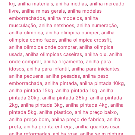
kg
,
anilha materiais
,
anilha medias
,
anilha mercado
livre
,
anilha minas gerais
,
anilha modelas
emborrachados
,
anilha modelos
,
anilha
musculação
,
anilha netshoes
,
anilha numeração
,
anilha olimpica
,
anilha olimpica bumper
,
anilha
olimpica como fazer
,
anilha olimpica crossfit
,
anilha olimpica onde comprar
,
anilha olimpica
usada
,
anilha olimpicas caseiras
,
anilha olx
,
anilha
onde comprar
,
anilha orçamento
,
anilha para
idosos
,
anilha para infantil
,
anilha para iniciantes
,
anilha pequena
,
anilha pesadas
,
anilha peso
emborrachada
,
anilha pintada
,
anilha pintada 10kg
,
anilha pintada 15kg
,
anilha pintada 1kg
,
anilha
pintada 20kg
,
anilha pintada 25kg
,
anilha pintada
2kg
,
anilha pintada 3kg
,
anilha pintada 4kg
,
anilha
pintada 5kg
,
anilha plastico
,
anilha preço baixo
,
anilha preço bom
,
anilha preço de fabrica
,
anilha
preta
,
anilha pronta entrega
,
anilha quantos usar
,
anilha reformadas
,
anilha rosa
,
anilha se m pintura
,