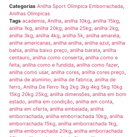
Categorias
Anilha Sport Olímpica Emborrachada
,
Anilhas Olímpicas
Tags
academia
,
Anilha
,
anilha 10kg
,
anilha 15kg
,
anilha 1kg
,
anilha 20kg
,
anilha 25kg
,
anilha 2kg
,
anilha 3kg
,
anilha 4kg
,
anilha 5k
,
anilha amarela
,
anilha americanas
,
anilha anilha
,
anilha azul
,
anilha
bahia
,
anilha baixo preço
,
anilha barata
,
anilha
centauro
,
anilha como conserta
,
anilha como e
feita
,
anilha como e fundida
,
anilha como fazer
,
anilha como usar
,
anilha cores
,
anilha cores preço
,
anilha de aluminio
,
anilha de fabrica
,
anilha de
ferro
,
Anilha De Ferro 1kg 2kg 3kg 4kg 5kg 10kg
15kg 20kg 25kg
,
anilha dimensões
,
anilha em bom
estado
,
anilha em condição
,
anilha em conta
,
anilha em oferta
,
anilha embalada
,
anilha
emborrachada
,
anilha emborrachada 10kg
,
anilha
emborrachada 15kg
,
anilha emborrachada 1kg
,
anilha emborrachada 20kg
,
anilha emborrachada