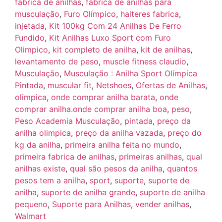
fabrica de anilhas
,
fabrica de anilhas para
musculação
,
Furo Olímpico
,
halteres fabrica
,
injetada
,
Kit 100kg Com 24 Anilhas De Ferro
Fundido
,
Kit Anilhas Luxo Sport com Furo
Olimpico
,
kit completo de anilha
,
kit de anilhas
,
levantamento de peso
,
muscle fitness claudio
,
Musculação
,
Musculação : Anilha Sport Olímpica
Pintada
,
muscular fit
,
Netshoes
,
Ofertas de Anilhas
,
olimpica
,
onde comprar anilha barata
,
onde
comprar anilha.onde comprar anilha boa
,
peso
,
Peso Academia Musculação
,
pintada
,
preço da
anilha olimpica
,
preço da anilha vazada
,
preço do
kg da anilha
,
primeira anilha feita no mundo
,
primeira fabrica de anilhas
,
primeiras anilhas
,
qual
anilhas existe
,
qual são pesos da anilha
,
quantos
pesos tem a anilha
,
sport
,
suporte
,
suporte de
anilha
,
suporte de anilha grande
,
suporte de anilha
pequeno
,
Suporte para Anilhas
,
vender anilhas
,
Walmart