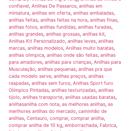
confiavel
,
Anilhas De Passaros
,
anilhas em
miniatura
,
anilhas em oferta
,
anilhas embaladas
,
anilhas feitas
,
anilhas feitas na hora
,
anilhas finas
,
anilhas fotos
,
anilhas fundidas
,
anilhas furadas
,
anilhas grandes
,
anilhas grossas
,
anilhas kit
,
Anilhas Kit Personalizado
,
anilhas leves
,
anilhas
marcas
,
anilhas modelos
,
Anilhas muito baratas
,
anilhas olimpica
,
anilhas onde são feitas
,
anilhas
para amadores
,
anilhas para crianças
,
Anilhas para
Musculação
,
anilhas pequenas
,
anilhas pra que
cada modelo serve
,
anilhas preços
,
anilhas
raspadas
,
anilhas sem furos
,
Anilhas Sport furo
Olímpico Pintadas
,
anilhas texturizadas
,
anilhas
tijolo
,
anilhas transporte
,
anilhas usadas baratas
,
anilhasanilha com nota
,
as melhores anilhas
,
as
merlhores anilhas do mercado
,
caminhão de
anilhas
,
Centauro
,
comprar
,
comprar anilha
,
comprar anilha de 10 kg
,
emborrachada
,
Fabrica
,