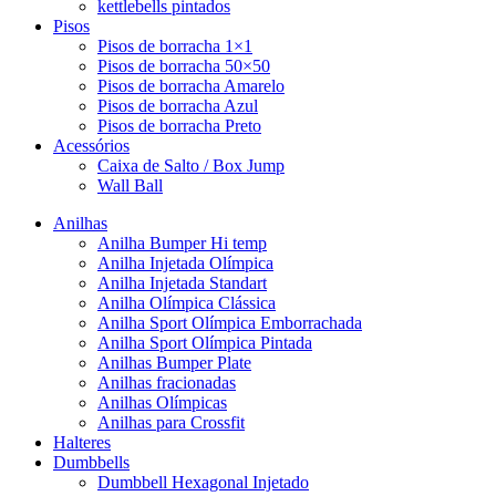
kettlebells pintados
Pisos
Pisos de borracha 1×1
Pisos de borracha 50×50
Pisos de borracha Amarelo
Pisos de borracha Azul
Pisos de borracha Preto
Acessórios
Caixa de Salto / Box Jump
Wall Ball
Anilhas
Anilha Bumper Hi temp
Anilha Injetada Olímpica
Anilha Injetada Standart
Anilha Olímpica Clássica
Anilha Sport Olímpica Emborrachada
Anilha Sport Olímpica Pintada
Anilhas Bumper Plate
Anilhas fracionadas
Anilhas Olímpicas
Anilhas para Crossfit
Halteres
Dumbbells
Dumbbell Hexagonal Injetado