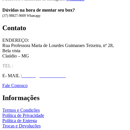
Dúvidas na hora de montar seu box?
(37) 98827-9609 Whatsapp
Contato
ENDEREÇO:
Rua Professora Maria de Lourdes Guimaraes Teixeira, nº 28,
Bela vista
Claúdio – MG
TEL :
(37) 98827-9609
E- MAIL :
vendas@wolfit.com.br
Fale Conosco
Informações
Termos e Condições
Política de Privacidade
Política de Entrega
Trocas e Devoluções