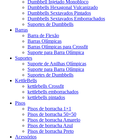
Dumbbell Injetado Monobloco
Dumbbells Hexagonal Vulcanizado
Dumbbells Sextavados Pintados
Dumbbells Sextavados Emborrachados
Suportes de Dumbbells
Barras
Barra de Flexão
Barras Olímpicas
Barras Olímpicas para Crossfit
Suporte para Barra Olímpica
Suportes
Suporte de Anilhas Olímpicas
Suporte para Barra Olímpica
Suportes de Dumbbells
KettleBells
kettlebells Crossfit
kettlebells emborrachados
kettlebells pintados
Pisos
Pisos de borracha 1×1
Pisos de borracha 50×50
Pisos de borracha Amarelo
Pisos de borracha Azul
Pisos de borracha Preto
Acessórios