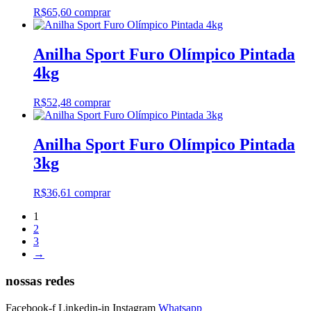
R$
65,60
comprar
Anilha Sport Furo Olímpico Pintada
4kg
R$
52,48
comprar
Anilha Sport Furo Olímpico Pintada
3kg
R$
36,61
comprar
1
2
3
→
nossas redes
Facebook-f
Linkedin-in
Instagram
Whatsapp