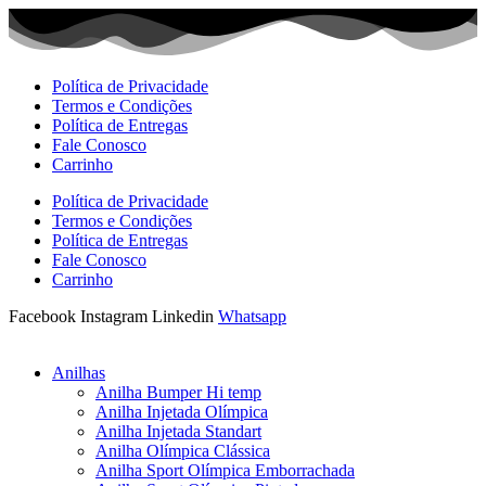
Ir
para
o
conteúdo
Política de Privacidade
Termos e Condições
Política de Entregas
Fale Conosco
Carrinho
Política de Privacidade
Termos e Condições
Política de Entregas
Fale Conosco
Carrinho
Facebook
Instagram
Linkedin
Whatsapp
Anilhas
Anilha Bumper Hi temp
Anilha Injetada Olímpica
Anilha Injetada Standart
Anilha Olímpica Clássica
Anilha Sport Olímpica Emborrachada