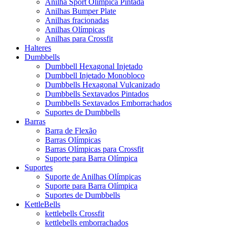
Anilha Sport Olímpica Pintada
Anilhas Bumper Plate
Anilhas fracionadas
Anilhas Olímpicas
Anilhas para Crossfit
Halteres
Dumbbells
Dumbbell Hexagonal Injetado
Dumbbell Injetado Monobloco
Dumbbells Hexagonal Vulcanizado
Dumbbells Sextavados Pintados
Dumbbells Sextavados Emborrachados
Suportes de Dumbbells
Barras
Barra de Flexão
Barras Olímpicas
Barras Olímpicas para Crossfit
Suporte para Barra Olímpica
Suportes
Suporte de Anilhas Olímpicas
Suporte para Barra Olímpica
Suportes de Dumbbells
KettleBells
kettlebells Crossfit
kettlebells emborrachados