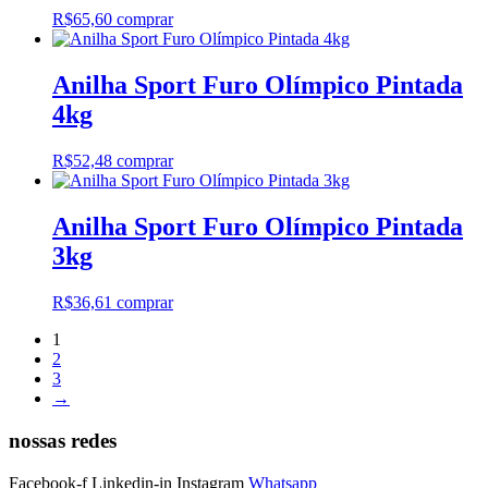
R$
65,60
comprar
Anilha Sport Furo Olímpico Pintada
4kg
R$
52,48
comprar
Anilha Sport Furo Olímpico Pintada
3kg
R$
36,61
comprar
1
2
3
→
nossas redes
Facebook-f
Linkedin-in
Instagram
Whatsapp