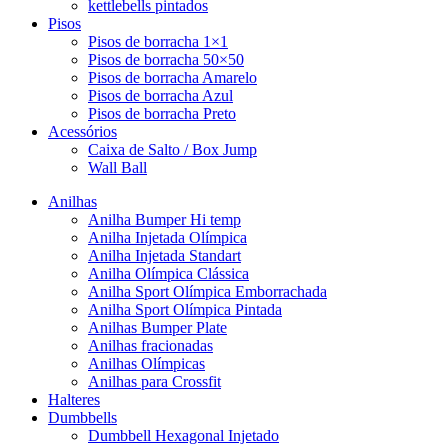
kettlebells pintados
Pisos
Pisos de borracha 1×1
Pisos de borracha 50×50
Pisos de borracha Amarelo
Pisos de borracha Azul
Pisos de borracha Preto
Acessórios
Caixa de Salto / Box Jump
Wall Ball
Anilhas
Anilha Bumper Hi temp
Anilha Injetada Olímpica
Anilha Injetada Standart
Anilha Olímpica Clássica
Anilha Sport Olímpica Emborrachada
Anilha Sport Olímpica Pintada
Anilhas Bumper Plate
Anilhas fracionadas
Anilhas Olímpicas
Anilhas para Crossfit
Halteres
Dumbbells
Dumbbell Hexagonal Injetado