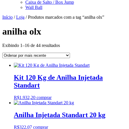
Caixa de Salto / Box Jump
Wall Ball
Início
/
Loja
/ Produtos marcados com a tag “anilha olx”
anilha olx
Classificado
Exibindo 1–16 de 44 resultados
por
mais
recente
Kit 120 Kg de Anilha Injetada
Standart
R$
1.932,20
comprar
Anilha Injetada Standart 20 kg
R$
322,07
comprar