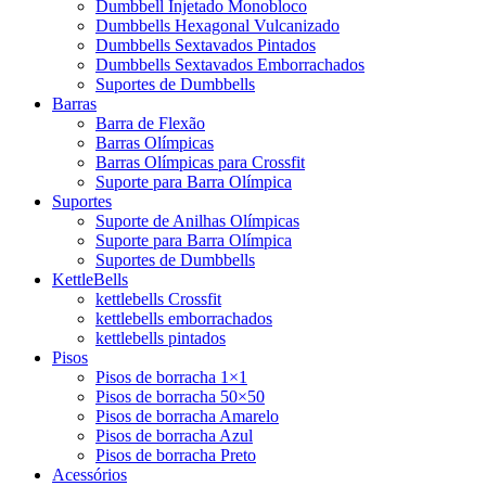
Dumbbell Injetado Monobloco
Dumbbells Hexagonal Vulcanizado
Dumbbells Sextavados Pintados
Dumbbells Sextavados Emborrachados
Suportes de Dumbbells
Barras
Barra de Flexão
Barras Olímpicas
Barras Olímpicas para Crossfit
Suporte para Barra Olímpica
Suportes
Suporte de Anilhas Olímpicas
Suporte para Barra Olímpica
Suportes de Dumbbells
KettleBells
kettlebells Crossfit
kettlebells emborrachados
kettlebells pintados
Pisos
Pisos de borracha 1×1
Pisos de borracha 50×50
Pisos de borracha Amarelo
Pisos de borracha Azul
Pisos de borracha Preto
Acessórios