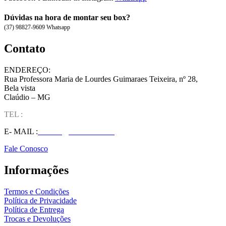
Dúvidas na hora de montar seu box?
(37) 98827-9609 Whatsapp
Contato
ENDEREÇO:
Rua Professora Maria de Lourdes Guimaraes Teixeira, nº 28,
Bela vista
Claúdio – MG
TEL :
(37) 98827-9609
E- MAIL :
vendas@wolfit.com.br
Fale Conosco
Informações
Termos e Condições
Política de Privacidade
Política de Entrega
Trocas e Devoluções