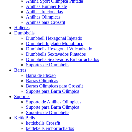
Anilha Sport Olímpica Pintada
Anilhas Bumper Plate
Anilhas fracionadas
Anilhas Olímpicas
Anilhas para Crossfit
Halteres
Dumbbells
Dumbbell Hexagonal Injetado
Dumbbell Injetado Monobloco
Dumbbells Hexagonal Vulcanizado
Dumbbells Sextavados Pintados
Dumbbells Sextavados Emborrachados
Suportes de Dumbbells
Barras
Barra de Flexão
Barras Olímpicas
Barras Olímpicas para Crossfit
Suporte para Barra Olímpica
Suportes
Suporte de Anilhas Olímpicas
Suporte para Barra Olímpica
Suportes de Dumbbells
KettleBells
kettlebells Crossfit
kettlebells emborrachados