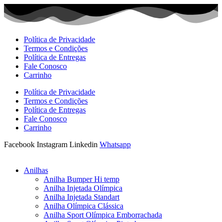
Ir
para
o
conteúdo
Política de Privacidade
Termos e Condições
Política de Entregas
Fale Conosco
Carrinho
Política de Privacidade
Termos e Condições
Política de Entregas
Fale Conosco
Carrinho
Facebook
Instagram
Linkedin
Whatsapp
Anilhas
Anilha Bumper Hi temp
Anilha Injetada Olímpica
Anilha Injetada Standart
Anilha Olímpica Clássica
Anilha Sport Olímpica Emborrachada