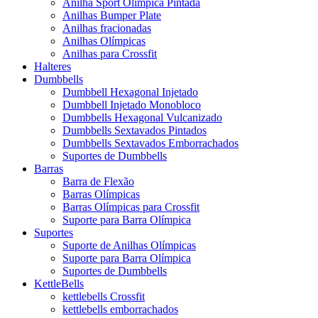
Anilha Sport Olímpica Pintada
Anilhas Bumper Plate
Anilhas fracionadas
Anilhas Olímpicas
Anilhas para Crossfit
Halteres
Dumbbells
Dumbbell Hexagonal Injetado
Dumbbell Injetado Monobloco
Dumbbells Hexagonal Vulcanizado
Dumbbells Sextavados Pintados
Dumbbells Sextavados Emborrachados
Suportes de Dumbbells
Barras
Barra de Flexão
Barras Olímpicas
Barras Olímpicas para Crossfit
Suporte para Barra Olímpica
Suportes
Suporte de Anilhas Olímpicas
Suporte para Barra Olímpica
Suportes de Dumbbells
KettleBells
kettlebells Crossfit
kettlebells emborrachados