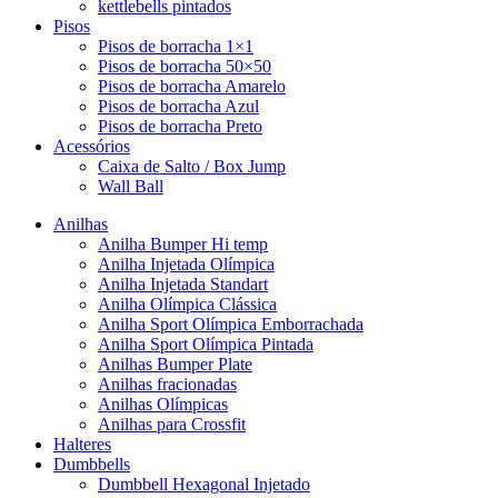
kettlebells pintados
Pisos
Pisos de borracha 1×1
Pisos de borracha 50×50
Pisos de borracha Amarelo
Pisos de borracha Azul
Pisos de borracha Preto
Acessórios
Caixa de Salto / Box Jump
Wall Ball
Anilhas
Anilha Bumper Hi temp
Anilha Injetada Olímpica
Anilha Injetada Standart
Anilha Olímpica Clássica
Anilha Sport Olímpica Emborrachada
Anilha Sport Olímpica Pintada
Anilhas Bumper Plate
Anilhas fracionadas
Anilhas Olímpicas
Anilhas para Crossfit
Halteres
Dumbbells
Dumbbell Hexagonal Injetado