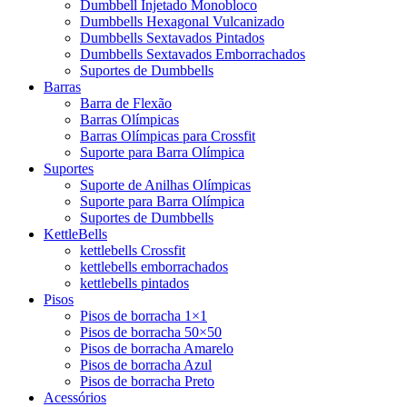
Dumbbell Injetado Monobloco
Dumbbells Hexagonal Vulcanizado
Dumbbells Sextavados Pintados
Dumbbells Sextavados Emborrachados
Suportes de Dumbbells
Barras
Barra de Flexão
Barras Olímpicas
Barras Olímpicas para Crossfit
Suporte para Barra Olímpica
Suportes
Suporte de Anilhas Olímpicas
Suporte para Barra Olímpica
Suportes de Dumbbells
KettleBells
kettlebells Crossfit
kettlebells emborrachados
kettlebells pintados
Pisos
Pisos de borracha 1×1
Pisos de borracha 50×50
Pisos de borracha Amarelo
Pisos de borracha Azul
Pisos de borracha Preto
Acessórios