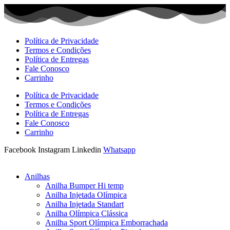
Ir
para
o
conteúdo
Política de Privacidade
Termos e Condições
Política de Entregas
Fale Conosco
Carrinho
Política de Privacidade
Termos e Condições
Política de Entregas
Fale Conosco
Carrinho
Facebook
Instagram
Linkedin
Whatsapp
Anilhas
Anilha Bumper Hi temp
Anilha Injetada Olímpica
Anilha Injetada Standart
Anilha Olímpica Clássica
Anilha Sport Olímpica Emborrachada