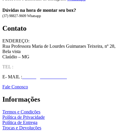
Dúvidas na hora de montar seu box?
(37) 98827-9609 Whatsapp
Contato
ENDEREÇO:
Rua Professora Maria de Lourdes Guimaraes Teixeira, nº 28,
Bela vista
Claúdio – MG
TEL :
(37) 98827-9609
E- MAIL :
vendas@wolfit.com.br
Fale Conosco
Informações
Termos e Condições
Política de Privacidade
Política de Entrega
Trocas e Devoluções