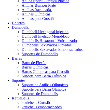
Anilha Sport Olímpica Pintada
Anilhas Bumper Plate
Anilhas fracionadas
Anilhas Olímpicas
Anilhas para Crossfit
Halteres
Dumbbells
Dumbbell Hexagonal Injetado
Dumbbell Injetado Monobloco
Dumbbells Hexagonal Vulcanizado
Dumbbells Sextavados Pintados
Dumbbells Sextavados Emborrachados
Suportes de Dumbbells
Barras
Barra de Flexão
Barras Olímpicas
Barras Olímpicas para Crossfit
Suporte para Barra Olímpica
Suportes
Suporte de Anilhas Olímpicas
Suporte para Barra Olímpica
Suportes de Dumbbells
KettleBells
kettlebells Crossfit
kettlebells emborrachados