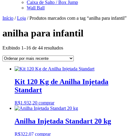
Caixa de Salto / Box Jump
Wall Ball
Início
/
Loja
/ Produtos marcados com a tag “anilha para infantil”
anilha para infantil
Classificado
Exibindo 1–16 de 44 resultados
por
mais
recente
Kit 120 Kg de Anilha Injetada
Standart
R$
1.932,20
comprar
Anilha Injetada Standart 20 kg
R$
322,07
comprar