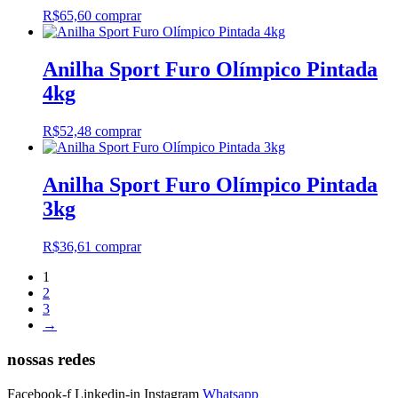
R$
65,60
comprar
Anilha Sport Furo Olímpico Pintada
4kg
R$
52,48
comprar
Anilha Sport Furo Olímpico Pintada
3kg
R$
36,61
comprar
1
2
3
→
nossas redes
Facebook-f
Linkedin-in
Instagram
Whatsapp