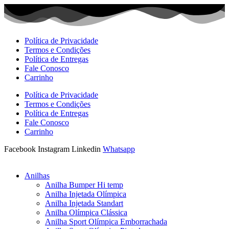
Ir
para
o
conteúdo
Política de Privacidade
Termos e Condições
Política de Entregas
Fale Conosco
Carrinho
Política de Privacidade
Termos e Condições
Política de Entregas
Fale Conosco
Carrinho
Facebook
Instagram
Linkedin
Whatsapp
Anilhas
Anilha Bumper Hi temp
Anilha Injetada Olímpica
Anilha Injetada Standart
Anilha Olímpica Clássica
Anilha Sport Olímpica Emborrachada