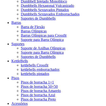
Dumbbell Injetado Monobloco
Dumbbells Hexagonal Vulcanizado
Dumbbells Sextavados Pintados
Dumbbells Sextavados Emborrachados
Suportes de Dumbbells
Barras
Barra de Flexão
Barras Olímpicas
Barras Olímpicas para Crossfit
Suporte para Barra Olímpica
Suportes
Suporte de Anilhas Olímpicas
Suporte para Barra Olímpica
Suportes de Dumbbells
KettleBells
kettlebells Crossfit
kettlebells emborrachados
kettlebells pintados
Pisos
Pisos de borracha 1×1
Pisos de borracha 50×50
Pisos de borracha Amarelo
Pisos de borracha Azul
Pisos de borracha Preto
Acessórios