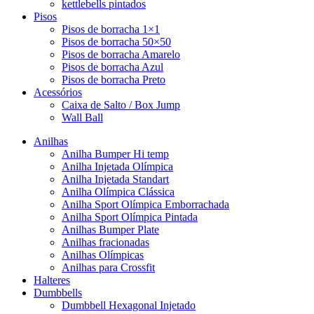
kettlebells pintados
Pisos
Pisos de borracha 1×1
Pisos de borracha 50×50
Pisos de borracha Amarelo
Pisos de borracha Azul
Pisos de borracha Preto
Acessórios
Caixa de Salto / Box Jump
Wall Ball
Anilhas
Anilha Bumper Hi temp
Anilha Injetada Olímpica
Anilha Injetada Standart
Anilha Olímpica Clássica
Anilha Sport Olímpica Emborrachada
Anilha Sport Olímpica Pintada
Anilhas Bumper Plate
Anilhas fracionadas
Anilhas Olímpicas
Anilhas para Crossfit
Halteres
Dumbbells
Dumbbell Hexagonal Injetado