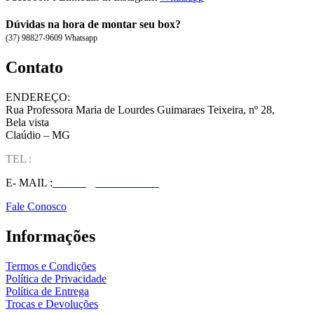
Dúvidas na hora de montar seu box?
(37) 98827-9609 Whatsapp
Contato
ENDEREÇO:
Rua Professora Maria de Lourdes Guimaraes Teixeira, nº 28,
Bela vista
Claúdio – MG
TEL :
(37) 98827-9609
E- MAIL :
vendas@wolfit.com.br
Fale Conosco
Informações
Termos e Condições
Política de Privacidade
Política de Entrega
Trocas e Devoluções