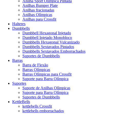
Anilha Sport Olímpica Pintada
Anilhas Bumper Plate
Anilhas fracionadas
Anilhas Olímpicas
Anilhas para Crossfit
Halteres
Dumbbells
Dumbbell Hexagonal Injetado
Dumbbell Injetado Monobloco
Dumbbells Hexagonal Vulcanizado
Dumbbells Sextavados Pintados
Dumbbells Sextavados Emborrachados
Suportes de Dumbbells
Barras
Barra de Flexão
Barras Olímpicas
Barras Olímpicas para Crossfit
Suporte para Barra Olímpica
Suportes
Suporte de Anilhas Olímpicas
Suporte para Barra Olímpica
Suportes de Dumbbells
KettleBells
kettlebells Crossfit
kettlebells emborrachados