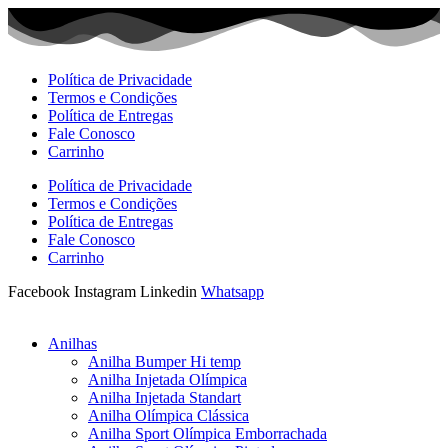
Ir
para
o
conteúdo
Política de Privacidade
Termos e Condições
Política de Entregas
Fale Conosco
Carrinho
Política de Privacidade
Termos e Condições
Política de Entregas
Fale Conosco
Carrinho
Facebook
Instagram
Linkedin
Whatsapp
Anilhas
Anilha Bumper Hi temp
Anilha Injetada Olímpica
Anilha Injetada Standart
Anilha Olímpica Clássica
Anilha Sport Olímpica Emborrachada