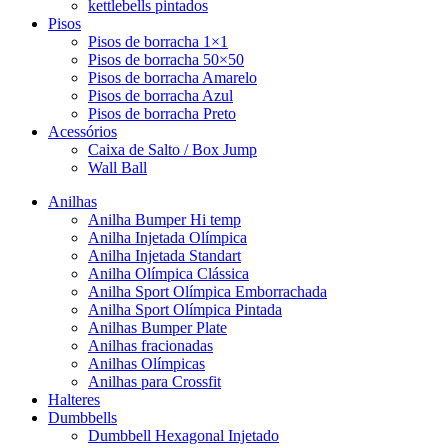
kettlebells pintados
Pisos
Pisos de borracha 1×1
Pisos de borracha 50×50
Pisos de borracha Amarelo
Pisos de borracha Azul
Pisos de borracha Preto
Acessórios
Caixa de Salto / Box Jump
Wall Ball
Anilhas
Anilha Bumper Hi temp
Anilha Injetada Olímpica
Anilha Injetada Standart
Anilha Olímpica Clássica
Anilha Sport Olímpica Emborrachada
Anilha Sport Olímpica Pintada
Anilhas Bumper Plate
Anilhas fracionadas
Anilhas Olímpicas
Anilhas para Crossfit
Halteres
Dumbbells
Dumbbell Hexagonal Injetado