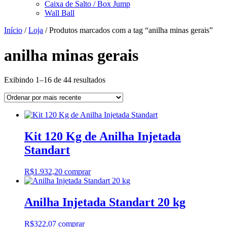
Caixa de Salto / Box Jump
Wall Ball
Início
/
Loja
/ Produtos marcados com a tag “anilha minas gerais”
anilha minas gerais
Classificado
Exibindo 1–16 de 44 resultados
por
mais
recente
Kit 120 Kg de Anilha Injetada
Standart
R$
1.932,20
comprar
Anilha Injetada Standart 20 kg
R$
322,07
comprar