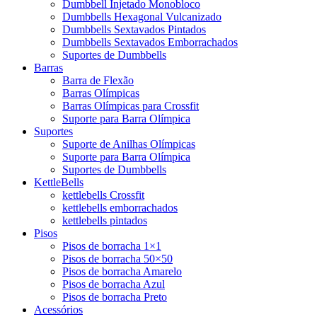
Dumbbell Injetado Monobloco
Dumbbells Hexagonal Vulcanizado
Dumbbells Sextavados Pintados
Dumbbells Sextavados Emborrachados
Suportes de Dumbbells
Barras
Barra de Flexão
Barras Olímpicas
Barras Olímpicas para Crossfit
Suporte para Barra Olímpica
Suportes
Suporte de Anilhas Olímpicas
Suporte para Barra Olímpica
Suportes de Dumbbells
KettleBells
kettlebells Crossfit
kettlebells emborrachados
kettlebells pintados
Pisos
Pisos de borracha 1×1
Pisos de borracha 50×50
Pisos de borracha Amarelo
Pisos de borracha Azul
Pisos de borracha Preto
Acessórios