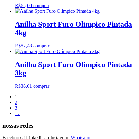
R$
65,60
comprar
Anilha Sport Furo Olímpico Pintada
4kg
R$
52,48
comprar
Anilha Sport Furo Olímpico Pintada
3kg
R$
36,61
comprar
1
2
3
→
nossas redes
Facebook-f
Linkedin-in
Instagram
Whatsapp