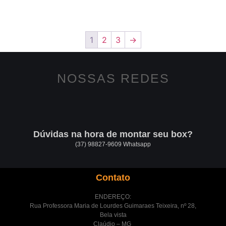
1
2
3
→
NOSSAS REDES
Dúvidas na hora de montar seu box?
(37) 98827-9609 Whatsapp
Contato
ENDEREÇO:
Rua Professora Maria de Lourdes Guimaraes Teixeira, nº 28,
Bela vista
Claúdio – MG