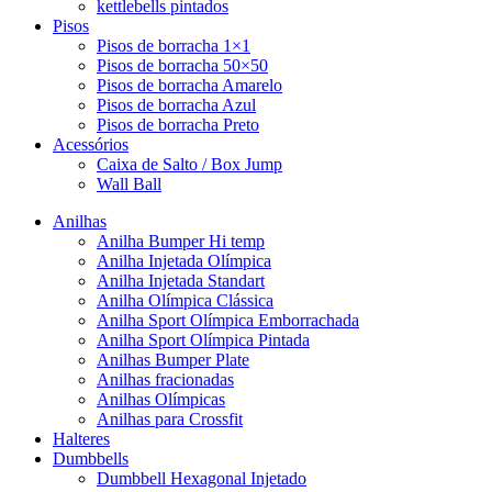
kettlebells pintados
Pisos
Pisos de borracha 1×1
Pisos de borracha 50×50
Pisos de borracha Amarelo
Pisos de borracha Azul
Pisos de borracha Preto
Acessórios
Caixa de Salto / Box Jump
Wall Ball
Anilhas
Anilha Bumper Hi temp
Anilha Injetada Olímpica
Anilha Injetada Standart
Anilha Olímpica Clássica
Anilha Sport Olímpica Emborrachada
Anilha Sport Olímpica Pintada
Anilhas Bumper Plate
Anilhas fracionadas
Anilhas Olímpicas
Anilhas para Crossfit
Halteres
Dumbbells
Dumbbell Hexagonal Injetado