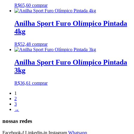
R$
65,60
comprar
Anilha Sport Furo Olímpico Pintada
4kg
R$
52,48
comprar
Anilha Sport Furo Olímpico Pintada
3kg
R$
36,61
comprar
1
2
3
→
nossas redes
Facebook-f
Linkedin-in
Instagram
Whatsapp