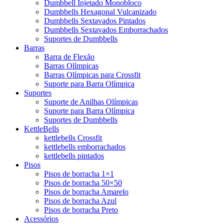
Dumbbell Injetado Monobloco
Dumbbells Hexagonal Vulcanizado
Dumbbells Sextavados Pintados
Dumbbells Sextavados Emborrachados
Suportes de Dumbbells
Barras
Barra de Flexão
Barras Olímpicas
Barras Olímpicas para Crossfit
Suporte para Barra Olímpica
Suportes
Suporte de Anilhas Olímpicas
Suporte para Barra Olímpica
Suportes de Dumbbells
KettleBells
kettlebells Crossfit
kettlebells emborrachados
kettlebells pintados
Pisos
Pisos de borracha 1×1
Pisos de borracha 50×50
Pisos de borracha Amarelo
Pisos de borracha Azul
Pisos de borracha Preto
Acessórios