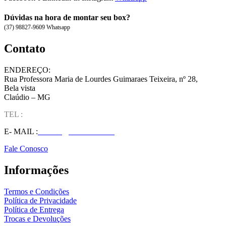
Dúvidas na hora de montar seu box?
(37) 98827-9609 Whatsapp
Contato
ENDEREÇO:
Rua Professora Maria de Lourdes Guimaraes Teixeira, nº 28,
Bela vista
Claúdio – MG
TEL :
(37) 98827-9609
E- MAIL :
vendas@wolfit.com.br
Fale Conosco
Informações
Termos e Condições
Política de Privacidade
Política de Entrega
Trocas e Devoluções