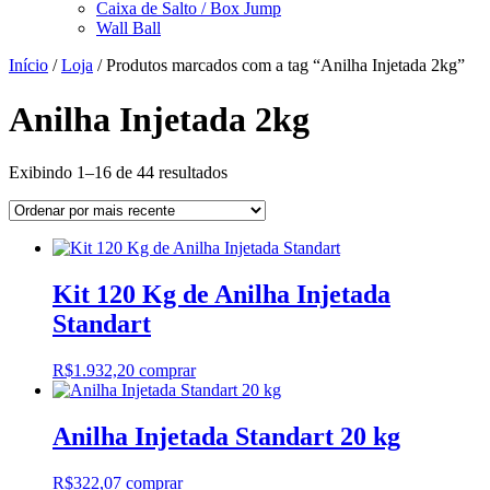
Caixa de Salto / Box Jump
Wall Ball
Início
/
Loja
/ Produtos marcados com a tag “Anilha Injetada 2kg”
Anilha Injetada 2kg
Classificado
Exibindo 1–16 de 44 resultados
por
mais
recente
Kit 120 Kg de Anilha Injetada
Standart
R$
1.932,20
comprar
Anilha Injetada Standart 20 kg
R$
322,07
comprar