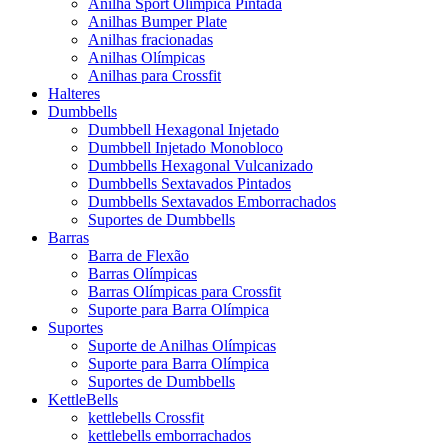
Anilha Sport Olímpica Pintada
Anilhas Bumper Plate
Anilhas fracionadas
Anilhas Olímpicas
Anilhas para Crossfit
Halteres
Dumbbells
Dumbbell Hexagonal Injetado
Dumbbell Injetado Monobloco
Dumbbells Hexagonal Vulcanizado
Dumbbells Sextavados Pintados
Dumbbells Sextavados Emborrachados
Suportes de Dumbbells
Barras
Barra de Flexão
Barras Olímpicas
Barras Olímpicas para Crossfit
Suporte para Barra Olímpica
Suportes
Suporte de Anilhas Olímpicas
Suporte para Barra Olímpica
Suportes de Dumbbells
KettleBells
kettlebells Crossfit
kettlebells emborrachados