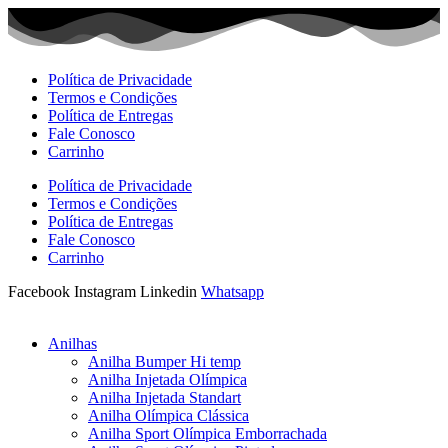
Ir
para
o
conteúdo
Política de Privacidade
Termos e Condições
Política de Entregas
Fale Conosco
Carrinho
Política de Privacidade
Termos e Condições
Política de Entregas
Fale Conosco
Carrinho
Facebook
Instagram
Linkedin
Whatsapp
Anilhas
Anilha Bumper Hi temp
Anilha Injetada Olímpica
Anilha Injetada Standart
Anilha Olímpica Clássica
Anilha Sport Olímpica Emborrachada