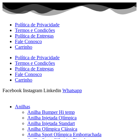
Ir
para
o
conteúdo
Política de Privacidade
Termos e Condições
Política de Entregas
Fale Conosco
Carrinho
Política de Privacidade
Termos e Condições
Política de Entregas
Fale Conosco
Carrinho
Facebook
Instagram
Linkedin
Whatsapp
Anilhas
Anilha Bumper Hi temp
Anilha Injetada Olímpica
Anilha Injetada Standart
Anilha Olímpica Clássica
Anilha Sport Olímpica Emborrachada