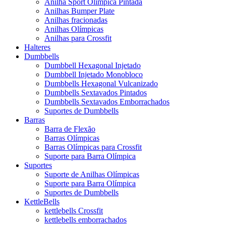
Anilha Sport Olímpica Pintada
Anilhas Bumper Plate
Anilhas fracionadas
Anilhas Olímpicas
Anilhas para Crossfit
Halteres
Dumbbells
Dumbbell Hexagonal Injetado
Dumbbell Injetado Monobloco
Dumbbells Hexagonal Vulcanizado
Dumbbells Sextavados Pintados
Dumbbells Sextavados Emborrachados
Suportes de Dumbbells
Barras
Barra de Flexão
Barras Olímpicas
Barras Olímpicas para Crossfit
Suporte para Barra Olímpica
Suportes
Suporte de Anilhas Olímpicas
Suporte para Barra Olímpica
Suportes de Dumbbells
KettleBells
kettlebells Crossfit
kettlebells emborrachados