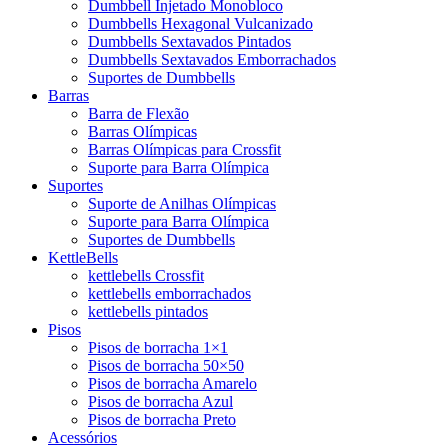
Dumbbell Injetado Monobloco
Dumbbells Hexagonal Vulcanizado
Dumbbells Sextavados Pintados
Dumbbells Sextavados Emborrachados
Suportes de Dumbbells
Barras
Barra de Flexão
Barras Olímpicas
Barras Olímpicas para Crossfit
Suporte para Barra Olímpica
Suportes
Suporte de Anilhas Olímpicas
Suporte para Barra Olímpica
Suportes de Dumbbells
KettleBells
kettlebells Crossfit
kettlebells emborrachados
kettlebells pintados
Pisos
Pisos de borracha 1×1
Pisos de borracha 50×50
Pisos de borracha Amarelo
Pisos de borracha Azul
Pisos de borracha Preto
Acessórios