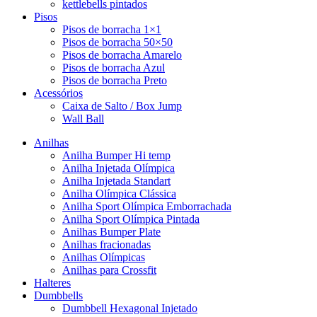
kettlebells pintados
Pisos
Pisos de borracha 1×1
Pisos de borracha 50×50
Pisos de borracha Amarelo
Pisos de borracha Azul
Pisos de borracha Preto
Acessórios
Caixa de Salto / Box Jump
Wall Ball
Anilhas
Anilha Bumper Hi temp
Anilha Injetada Olímpica
Anilha Injetada Standart
Anilha Olímpica Clássica
Anilha Sport Olímpica Emborrachada
Anilha Sport Olímpica Pintada
Anilhas Bumper Plate
Anilhas fracionadas
Anilhas Olímpicas
Anilhas para Crossfit
Halteres
Dumbbells
Dumbbell Hexagonal Injetado