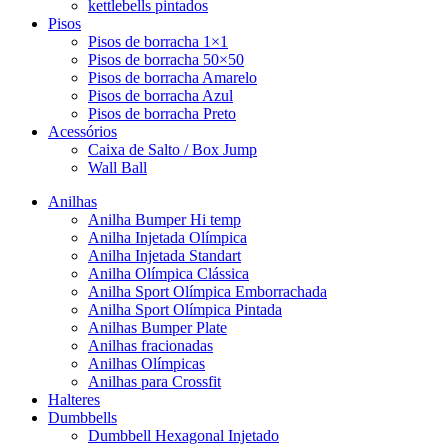
kettlebells pintados
Pisos
Pisos de borracha 1×1
Pisos de borracha 50×50
Pisos de borracha Amarelo
Pisos de borracha Azul
Pisos de borracha Preto
Acessórios
Caixa de Salto / Box Jump
Wall Ball
Anilhas
Anilha Bumper Hi temp
Anilha Injetada Olímpica
Anilha Injetada Standart
Anilha Olímpica Clássica
Anilha Sport Olímpica Emborrachada
Anilha Sport Olímpica Pintada
Anilhas Bumper Plate
Anilhas fracionadas
Anilhas Olímpicas
Anilhas para Crossfit
Halteres
Dumbbells
Dumbbell Hexagonal Injetado