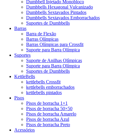
Dumbbell Injetado Monobloco
Dumbbells Hexagonal Vulcanizado
Dumbbells Sextavados Pintados
Dumbbells Sextavados Emborrachados
Suportes de Dumbbells
Barras
Barra de Flexão
Barras Olímpicas
Barras Olímpicas para Crossfit
Suporte para Barra Olímpica
Suportes
Suporte de Anilhas Olímpicas
Suporte para Barra Olímpica
Suportes de Dumbbells
KettleBells
kettlebells Crossfit
kettlebells emborrachados
kettlebells pintados
Pisos
Pisos de borracha 1×1
Pisos de borracha 50×50
Pisos de borracha Amarelo
Pisos de borracha Azul
Pisos de borracha Preto
Acessórios