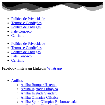
Ir
para
o
conteúdo
Política de Privacidade
Termos e Condições
Política de Entregas
Fale Conosco
Carrinho
Política de Privacidade
Termos e Condições
Política de Entregas
Fale Conosco
Carrinho
Facebook
Instagram
Linkedin
Whatsapp
Anilhas
Anilha Bumper Hi temp
Anilha Injetada Olímpica
Anilha Injetada Standart
Anilha Olímpica Clássica
Anilha Sport Olímpica Emborrachada