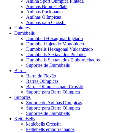
Anilha Sport Olímpica Pintada
Anilhas Bumper Plate
Anilhas fracionadas
Anilhas Olímpicas
Anilhas para Crossfit
Halteres
Dumbbells
Dumbbell Hexagonal Injetado
Dumbbell Injetado Monobloco
Dumbbells Hexagonal Vulcanizado
Dumbbells Sextavados Pintados
Dumbbells Sextavados Emborrachados
Suportes de Dumbbells
Barras
Barra de Flexão
Barras Olímpicas
Barras Olímpicas para Crossfit
Suporte para Barra Olímpica
Suportes
Suporte de Anilhas Olímpicas
Suporte para Barra Olímpica
Suportes de Dumbbells
KettleBells
kettlebells Crossfit
kettlebells emborrachados