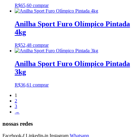
R$
65,60
comprar
Anilha Sport Furo Olímpico Pintada
4kg
R$
52,48
comprar
Anilha Sport Furo Olímpico Pintada
3kg
R$
36,61
comprar
1
2
3
→
nossas redes
Facebook-f
Linkedin-in
Instagram
Whatsapp