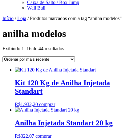
Caixa de Salto / Box Jump
Wall Ball
Início
/
Loja
/ Produtos marcados com a tag “anilha modelos”
anilha modelos
Classificado
Exibindo 1–16 de 44 resultados
por
mais
recente
Kit 120 Kg de Anilha Injetada
Standart
R$
1.932,20
comprar
Anilha Injetada Standart 20 kg
R$
322,07
comprar