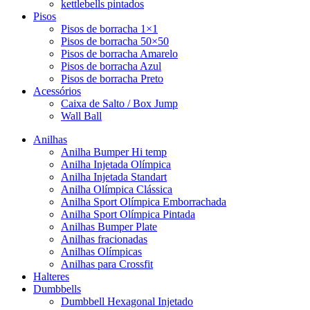
kettlebells pintados
Pisos
Pisos de borracha 1×1
Pisos de borracha 50×50
Pisos de borracha Amarelo
Pisos de borracha Azul
Pisos de borracha Preto
Acessórios
Caixa de Salto / Box Jump
Wall Ball
Anilhas
Anilha Bumper Hi temp
Anilha Injetada Olímpica
Anilha Injetada Standart
Anilha Olímpica Clássica
Anilha Sport Olímpica Emborrachada
Anilha Sport Olímpica Pintada
Anilhas Bumper Plate
Anilhas fracionadas
Anilhas Olímpicas
Anilhas para Crossfit
Halteres
Dumbbells
Dumbbell Hexagonal Injetado