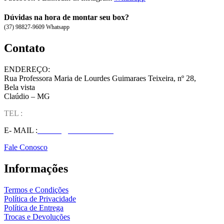
Dúvidas na hora de montar seu box?
(37) 98827-9609 Whatsapp
Contato
ENDEREÇO:
Rua Professora Maria de Lourdes Guimaraes Teixeira, nº 28,
Bela vista
Claúdio – MG
TEL :
(37) 98827-9609
E- MAIL :
vendas@wolfit.com.br
Fale Conosco
Informações
Termos e Condições
Política de Privacidade
Política de Entrega
Trocas e Devoluções