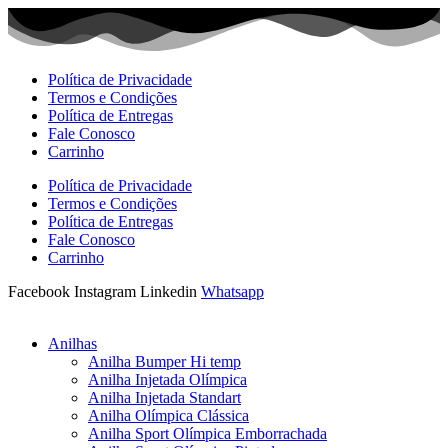
Ir
para
o
conteúdo
Política de Privacidade
Termos e Condições
Política de Entregas
Fale Conosco
Carrinho
Política de Privacidade
Termos e Condições
Política de Entregas
Fale Conosco
Carrinho
Facebook
Instagram
Linkedin
Whatsapp
Anilhas
Anilha Bumper Hi temp
Anilha Injetada Olímpica
Anilha Injetada Standart
Anilha Olímpica Clássica
Anilha Sport Olímpica Emborrachada