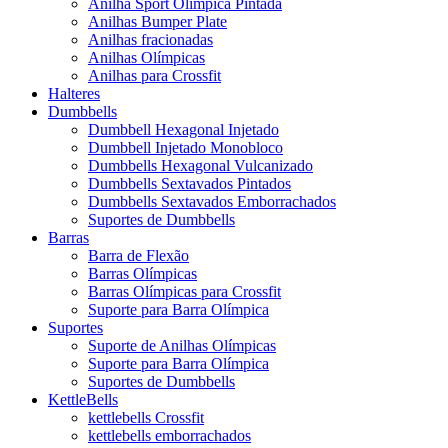
Anilha Sport Olímpica Pintada
Anilhas Bumper Plate
Anilhas fracionadas
Anilhas Olímpicas
Anilhas para Crossfit
Halteres
Dumbbells
Dumbbell Hexagonal Injetado
Dumbbell Injetado Monobloco
Dumbbells Hexagonal Vulcanizado
Dumbbells Sextavados Pintados
Dumbbells Sextavados Emborrachados
Suportes de Dumbbells
Barras
Barra de Flexão
Barras Olímpicas
Barras Olímpicas para Crossfit
Suporte para Barra Olímpica
Suportes
Suporte de Anilhas Olímpicas
Suporte para Barra Olímpica
Suportes de Dumbbells
KettleBells
kettlebells Crossfit
kettlebells emborrachados