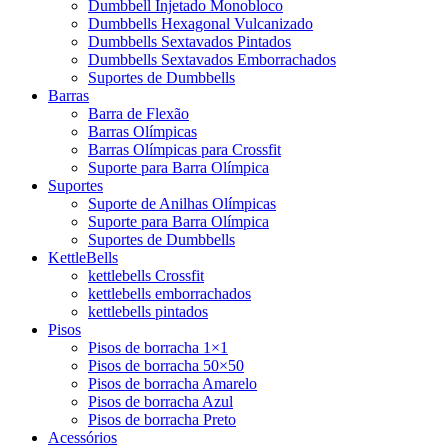
Dumbbell Injetado Monobloco
Dumbbells Hexagonal Vulcanizado
Dumbbells Sextavados Pintados
Dumbbells Sextavados Emborrachados
Suportes de Dumbbells
Barras
Barra de Flexão
Barras Olímpicas
Barras Olímpicas para Crossfit
Suporte para Barra Olímpica
Suportes
Suporte de Anilhas Olímpicas
Suporte para Barra Olímpica
Suportes de Dumbbells
KettleBells
kettlebells Crossfit
kettlebells emborrachados
kettlebells pintados
Pisos
Pisos de borracha 1×1
Pisos de borracha 50×50
Pisos de borracha Amarelo
Pisos de borracha Azul
Pisos de borracha Preto
Acessórios