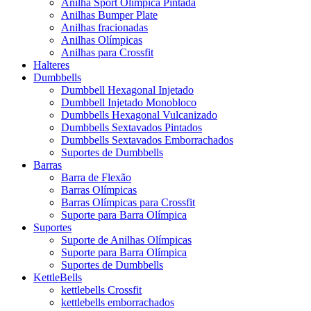
Anilha Sport Olímpica Pintada
Anilhas Bumper Plate
Anilhas fracionadas
Anilhas Olímpicas
Anilhas para Crossfit
Halteres
Dumbbells
Dumbbell Hexagonal Injetado
Dumbbell Injetado Monobloco
Dumbbells Hexagonal Vulcanizado
Dumbbells Sextavados Pintados
Dumbbells Sextavados Emborrachados
Suportes de Dumbbells
Barras
Barra de Flexão
Barras Olímpicas
Barras Olímpicas para Crossfit
Suporte para Barra Olímpica
Suportes
Suporte de Anilhas Olímpicas
Suporte para Barra Olímpica
Suportes de Dumbbells
KettleBells
kettlebells Crossfit
kettlebells emborrachados