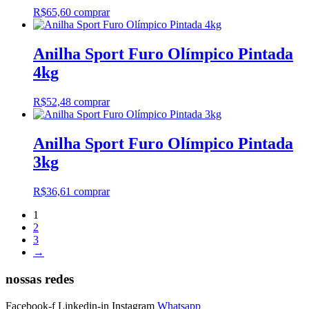
R$
65,60
comprar
Anilha Sport Furo Olímpico Pintada
4kg
R$
52,48
comprar
Anilha Sport Furo Olímpico Pintada
3kg
R$
36,61
comprar
1
2
3
→
nossas redes
Facebook-f
Linkedin-in
Instagram
Whatsapp