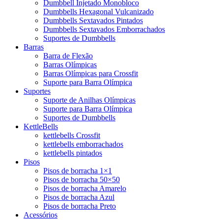
Dumbbell Injetado Monobloco
Dumbbells Hexagonal Vulcanizado
Dumbbells Sextavados Pintados
Dumbbells Sextavados Emborrachados
Suportes de Dumbbells
Barras
Barra de Flexão
Barras Olímpicas
Barras Olímpicas para Crossfit
Suporte para Barra Olímpica
Suportes
Suporte de Anilhas Olímpicas
Suporte para Barra Olímpica
Suportes de Dumbbells
KettleBells
kettlebells Crossfit
kettlebells emborrachados
kettlebells pintados
Pisos
Pisos de borracha 1×1
Pisos de borracha 50×50
Pisos de borracha Amarelo
Pisos de borracha Azul
Pisos de borracha Preto
Acessórios