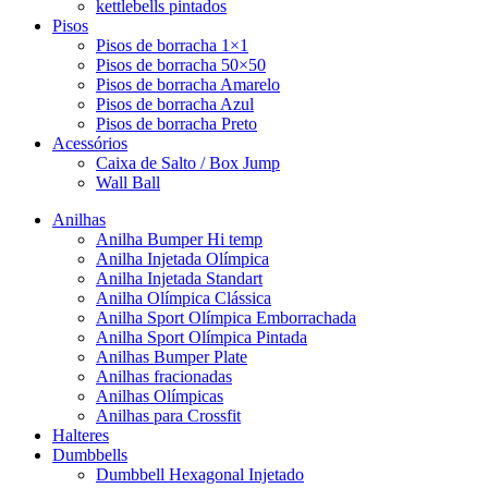
kettlebells pintados
Pisos
Pisos de borracha 1×1
Pisos de borracha 50×50
Pisos de borracha Amarelo
Pisos de borracha Azul
Pisos de borracha Preto
Acessórios
Caixa de Salto / Box Jump
Wall Ball
Anilhas
Anilha Bumper Hi temp
Anilha Injetada Olímpica
Anilha Injetada Standart
Anilha Olímpica Clássica
Anilha Sport Olímpica Emborrachada
Anilha Sport Olímpica Pintada
Anilhas Bumper Plate
Anilhas fracionadas
Anilhas Olímpicas
Anilhas para Crossfit
Halteres
Dumbbells
Dumbbell Hexagonal Injetado