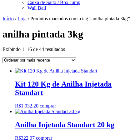
Caixa de Salto / Box Jump
Wall Ball
Início
/
Loja
/ Produtos marcados com a tag “anilha pintada 3kg”
anilha pintada 3kg
Classificado
Exibindo 1–16 de 44 resultados
por
mais
recente
Kit 120 Kg de Anilha Injetada
Standart
R$
1.932,20
comprar
Anilha Injetada Standart 20 kg
R$
322,07
comprar