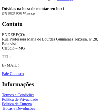
Dúvidas na hora de montar seu box?
(37) 98827-9609 Whatsapp
Contato
ENDEREÇO:
Rua Professora Maria de Lourdes Guimaraes Teixeira, nº 28,
Bela vista
Claúdio – MG
TEL :
(37) 98827-9609
E- MAIL :
vendas@wolfit.com.br
Fale Conosco
Informações
Termos e Condições
Política de Privacidade
Política de Entrega
Trocas e Devoluções