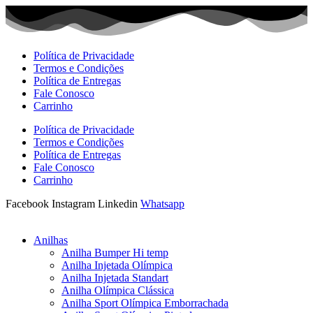
Ir
para
o
conteúdo
Política de Privacidade
Termos e Condições
Política de Entregas
Fale Conosco
Carrinho
Política de Privacidade
Termos e Condições
Política de Entregas
Fale Conosco
Carrinho
Facebook
Instagram
Linkedin
Whatsapp
Anilhas
Anilha Bumper Hi temp
Anilha Injetada Olímpica
Anilha Injetada Standart
Anilha Olímpica Clássica
Anilha Sport Olímpica Emborrachada