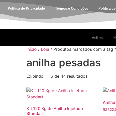
Política de Privacidade
Termos e Condições
Política d
Carrinho
Anilhas
H
Início
/
Loja
/ Produtos marcados com a tag “
anilha pesadas
Exibindo 1–16 de 44 resultados
Anilha
Kit 120 Kg de Anilha Injetada
R$
322,
Standart