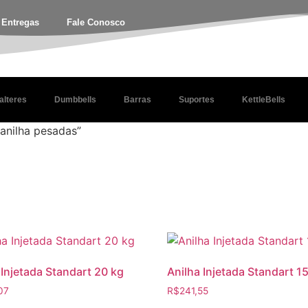
e Entregas
Fale Conosco
alteres
Dumbbells
Barras
Suportes
KettleBells
anilha pesadas”
 Injetada Standart 20 kg
Anilha Injetada Standart 1
07
R$
241,55