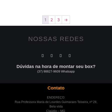
1
2
3
→
NOSSAS REDES
Dúvidas na hora de montar seu box?
(37) 98827-9609 Whatsapp
Contato
ENDEREÇO:
Rua Professora Maria de Lourdes Guimaraes Teixeira, nº 28,
Bela vista
Claúdio – MG