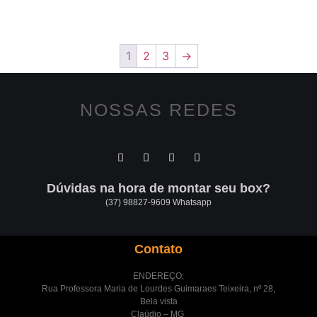
1
2
3
→
NOSSAS REDES
Dúvidas na hora de montar seu box?
(37) 98827-9609 Whatsapp
Contato
ENDEREÇO:
Rua Professora Maria de Lourdes Guimaraes Teixeira, nº 28,
Bela vista
Claúdio – MG