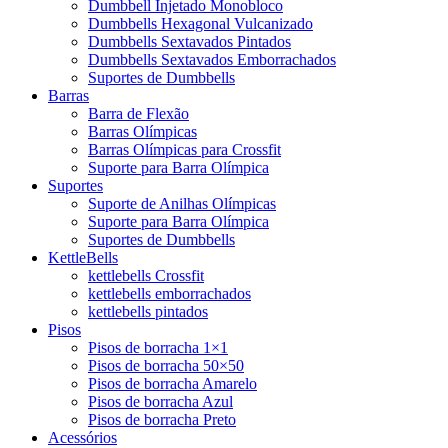
Dumbbell Injetado Monobloco
Dumbbells Hexagonal Vulcanizado
Dumbbells Sextavados Pintados
Dumbbells Sextavados Emborrachados
Suportes de Dumbbells
Barras
Barra de Flexão
Barras Olímpicas
Barras Olímpicas para Crossfit
Suporte para Barra Olímpica
Suportes
Suporte de Anilhas Olímpicas
Suporte para Barra Olímpica
Suportes de Dumbbells
KettleBells
kettlebells Crossfit
kettlebells emborrachados
kettlebells pintados
Pisos
Pisos de borracha 1×1
Pisos de borracha 50×50
Pisos de borracha Amarelo
Pisos de borracha Azul
Pisos de borracha Preto
Acessórios