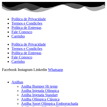
Ir
para
o
conteúdo
Política de Privacidade
Termos e Condições
Política de Entregas
Fale Conosco
Carrinho
Política de Privacidade
Termos e Condições
Política de Entregas
Fale Conosco
Carrinho
Facebook
Instagram
Linkedin
Whatsapp
Anilhas
Anilha Bumper Hi temp
Anilha Injetada Olímpica
Anilha Injetada Standart
Anilha Olímpica Clássica
Anilha Sport Olímpica Emborrachada