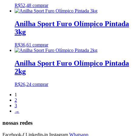
R$
52,48
comprar
Anilha Sport Furo Olímpico Pintada
3kg
R$
36,61
comprar
Anilha Sport Furo Olímpico Pintada
2kg
R$
26,24
comprar
1
2
3
→
nossas redes
Facebook-f
Linkedin-in
Instagram
Whatsapp