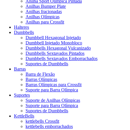
Anilha Sport Olímpica Pintada
Anilhas Bumper Plate
Anilhas fracionadas
Anilhas Olímpicas
Anilhas para Crossfit
Halteres
Dumbbells
Dumbbell Hexagonal Injetado
Dumbbell Injetado Monobloco
Dumbbells Hexagonal Vulcanizado
Dumbbells Sextavados Pintados
Dumbbells Sextavados Emborrachados
Suportes de Dumbbells
Barras
Barra de Flexão
Barras Olímpicas
Barras Olímpicas para Crossfit
Suporte para Barra Olímpica
Suportes
Suporte de Anilhas Olímpicas
Suporte para Barra Olímpica
Suportes de Dumbbells
KettleBells
kettlebells Crossfit
kettlebells emborrachados