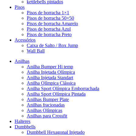
kettlebells pintados
Pisos
Pisos de borracha 1×1
Pisos de borracha 50×50
Pisos de borracha Amarelo
Pisos de borracha Azul
Pisos de borracha Preto
Acessórios
Caixa de Salto / Box Jump
Wall Ball
Anilhas
Anilha Bumper Hi temp
Anilha Injetada Olímpica
Anilha Injetada Standart
Anilha Olímpica Clássica
Anilha Sport Olímpica Emborrachada
Anilha Sport Olímpica Pintada
Anilhas Bumper Plate
Anilhas fracionadas
Anilhas Olímpicas
Anilhas para Crossfit
Halteres
Dumbbells
Dumbbell Hexagonal Injetado