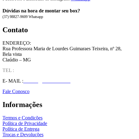
Dúvidas na hora de montar seu box?
(37) 98827-9609 Whatsapp
Contato
ENDEREÇO:
Rua Professora Maria de Lourdes Guimaraes Teixeira, nº 28,
Bela vista
Claúdio – MG
TEL :
(37) 98827-9609
E- MAIL :
vendas@wolfit.com.br
Fale Conosco
Informações
Termos e Condições
Política de Privacidade
Política de Entrega
Trocas e Devoluções