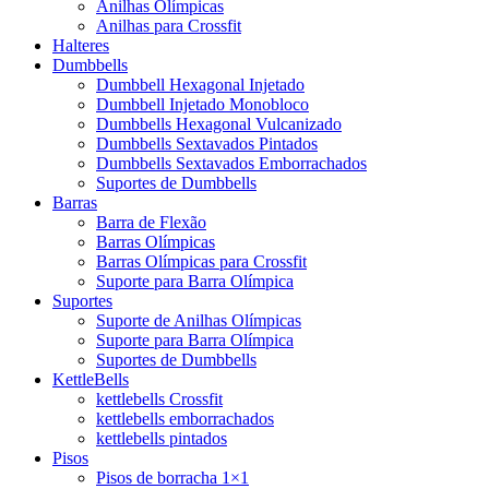
Anilhas Olímpicas
Anilhas para Crossfit
Halteres
Dumbbells
Dumbbell Hexagonal Injetado
Dumbbell Injetado Monobloco
Dumbbells Hexagonal Vulcanizado
Dumbbells Sextavados Pintados
Dumbbells Sextavados Emborrachados
Suportes de Dumbbells
Barras
Barra de Flexão
Barras Olímpicas
Barras Olímpicas para Crossfit
Suporte para Barra Olímpica
Suportes
Suporte de Anilhas Olímpicas
Suporte para Barra Olímpica
Suportes de Dumbbells
KettleBells
kettlebells Crossfit
kettlebells emborrachados
kettlebells pintados
Pisos
Pisos de borracha 1×1