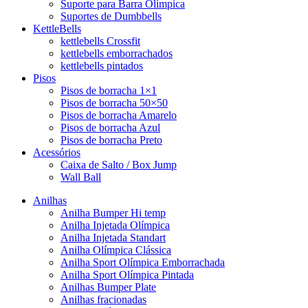
Suporte para Barra Olímpica
Suportes de Dumbbells
KettleBells
kettlebells Crossfit
kettlebells emborrachados
kettlebells pintados
Pisos
Pisos de borracha 1×1
Pisos de borracha 50×50
Pisos de borracha Amarelo
Pisos de borracha Azul
Pisos de borracha Preto
Acessórios
Caixa de Salto / Box Jump
Wall Ball
Anilhas
Anilha Bumper Hi temp
Anilha Injetada Olímpica
Anilha Injetada Standart
Anilha Olímpica Clássica
Anilha Sport Olímpica Emborrachada
Anilha Sport Olímpica Pintada
Anilhas Bumper Plate
Anilhas fracionadas