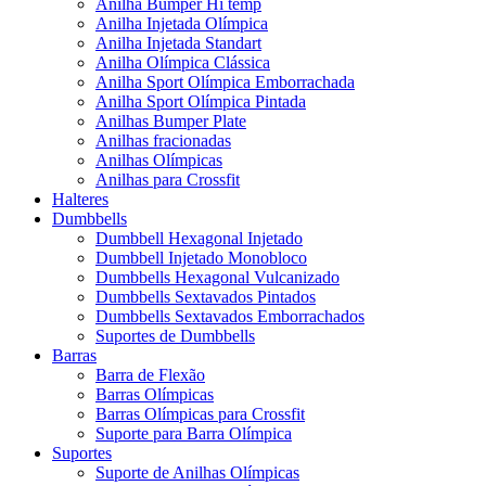
Anilha Bumper Hi temp
Anilha Injetada Olímpica
Anilha Injetada Standart
Anilha Olímpica Clássica
Anilha Sport Olímpica Emborrachada
Anilha Sport Olímpica Pintada
Anilhas Bumper Plate
Anilhas fracionadas
Anilhas Olímpicas
Anilhas para Crossfit
Halteres
Dumbbells
Dumbbell Hexagonal Injetado
Dumbbell Injetado Monobloco
Dumbbells Hexagonal Vulcanizado
Dumbbells Sextavados Pintados
Dumbbells Sextavados Emborrachados
Suportes de Dumbbells
Barras
Barra de Flexão
Barras Olímpicas
Barras Olímpicas para Crossfit
Suporte para Barra Olímpica
Suportes
Suporte de Anilhas Olímpicas