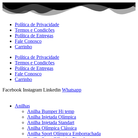
Ir
para
o
conteúdo
Política de Privacidade
Termos e Condições
Política de Entregas
Fale Conosco
Carrinho
Política de Privacidade
Termos e Condições
Política de Entregas
Fale Conosco
Carrinho
Facebook
Instagram
Linkedin
Whatsapp
Anilhas
Anilha Bumper Hi temp
Anilha Injetada Olímpica
Anilha Injetada Standart
Anilha Olímpica Clássica
Anilha Sport Olímpica Emborrachada