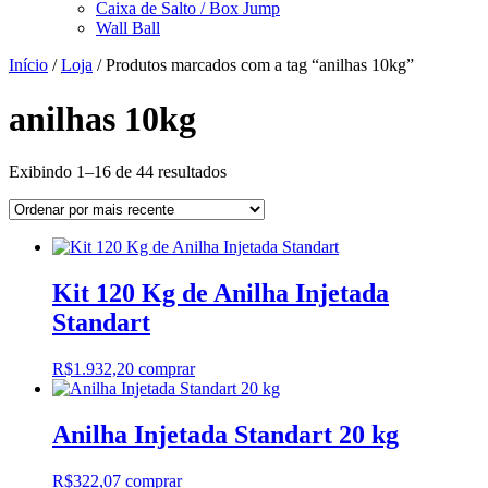
Caixa de Salto / Box Jump
Wall Ball
Início
/
Loja
/ Produtos marcados com a tag “anilhas 10kg”
anilhas 10kg
Classificado
Exibindo 1–16 de 44 resultados
por
mais
recente
Kit 120 Kg de Anilha Injetada
Standart
R$
1.932,20
comprar
Anilha Injetada Standart 20 kg
R$
322,07
comprar