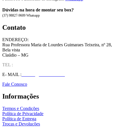
Dúvidas na hora de montar seu box?
(37) 98827-9609 Whatsapp
Contato
ENDEREÇO:
Rua Professora Maria de Lourdes Guimaraes Teixeira, nº 28,
Bela vista
Claúdio – MG
TEL :
(37) 98827-9609
E- MAIL :
vendas@wolfit.com.br
Fale Conosco
Informações
Termos e Condições
Política de Privacidade
Política de Entrega
Trocas e Devoluções