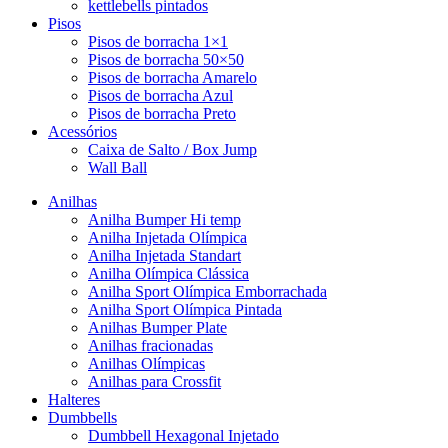
kettlebells pintados
Pisos
Pisos de borracha 1×1
Pisos de borracha 50×50
Pisos de borracha Amarelo
Pisos de borracha Azul
Pisos de borracha Preto
Acessórios
Caixa de Salto / Box Jump
Wall Ball
Anilhas
Anilha Bumper Hi temp
Anilha Injetada Olímpica
Anilha Injetada Standart
Anilha Olímpica Clássica
Anilha Sport Olímpica Emborrachada
Anilha Sport Olímpica Pintada
Anilhas Bumper Plate
Anilhas fracionadas
Anilhas Olímpicas
Anilhas para Crossfit
Halteres
Dumbbells
Dumbbell Hexagonal Injetado