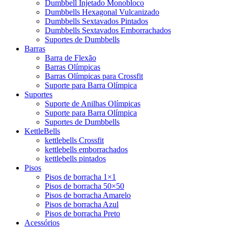
Dumbbell Injetado Monobloco
Dumbbells Hexagonal Vulcanizado
Dumbbells Sextavados Pintados
Dumbbells Sextavados Emborrachados
Suportes de Dumbbells
Barras
Barra de Flexão
Barras Olímpicas
Barras Olímpicas para Crossfit
Suporte para Barra Olímpica
Suportes
Suporte de Anilhas Olímpicas
Suporte para Barra Olímpica
Suportes de Dumbbells
KettleBells
kettlebells Crossfit
kettlebells emborrachados
kettlebells pintados
Pisos
Pisos de borracha 1×1
Pisos de borracha 50×50
Pisos de borracha Amarelo
Pisos de borracha Azul
Pisos de borracha Preto
Acessórios