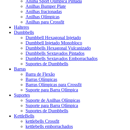
Anilha Sport Olímpica Pintada
Anilhas Bumper Plate
Anilhas fracionadas
Anilhas Olímpicas
Anilhas para Crossfit
Halteres
Dumbbells
Dumbbell Hexagonal Injetado
Dumbbell Injetado Monobloco
Dumbbells Hexagonal Vulcanizado
Dumbbells Sextavados Pintados
Dumbbells Sextavados Emborrachados
Suportes de Dumbbells
Barras
Barra de Flexão
Barras Olímpicas
Barras Olímpicas para Crossfit
Suporte para Barra Olímpica
Suportes
Suporte de Anilhas Olímpicas
Suporte para Barra Olímpica
Suportes de Dumbbells
KettleBells
kettlebells Crossfit
kettlebells emborrachados