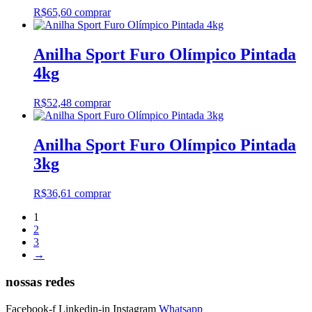
R$
65,60
comprar
Anilha Sport Furo Olímpico Pintada
4kg
R$
52,48
comprar
Anilha Sport Furo Olímpico Pintada
3kg
R$
36,61
comprar
1
2
3
→
nossas redes
Facebook-f
Linkedin-in
Instagram
Whatsapp