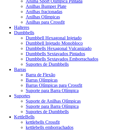
Anilha Sport Olímpica Pintada
Anilhas Bumper Plate
Anilhas fracionadas
Anilhas Olímpicas
Anilhas para Crossfit
Halteres
Dumbbells
Dumbbell Hexagonal Injetado
Dumbbell Injetado Monobloco
Dumbbells Hexagonal Vulcanizado
Dumbbells Sextavados Pintados
Dumbbells Sextavados Emborrachados
Suportes de Dumbbells
Barras
Barra de Flexão
Barras Olímpicas
Barras Olímpicas para Crossfit
Suporte para Barra Olímpica
Suportes
Suporte de Anilhas Olímpicas
Suporte para Barra Olímpica
Suportes de Dumbbells
KettleBells
kettlebells Crossfit
kettlebells emborrachados