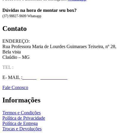
Dúvidas na hora de montar seu box?
(37) 98827-9609 Whatsapp
Contato
ENDEREÇO:
Rua Professora Maria de Lourdes Guimaraes Teixeira, nº 28,
Bela vista
Claúdio – MG
TEL :
(37) 98827-9609
E- MAIL :
vendas@wolfit.com.br
Fale Conosco
Informações
Termos e Condições
Política de Privacidade
Política de Entrega
Trocas e Devoluções