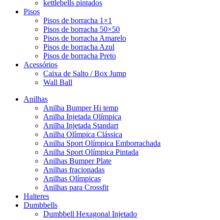
kettlebells pintados
Pisos
Pisos de borracha 1×1
Pisos de borracha 50×50
Pisos de borracha Amarelo
Pisos de borracha Azul
Pisos de borracha Preto
Acessórios
Caixa de Salto / Box Jump
Wall Ball
Anilhas
Anilha Bumper Hi temp
Anilha Injetada Olímpica
Anilha Injetada Standart
Anilha Olímpica Clássica
Anilha Sport Olímpica Emborrachada
Anilha Sport Olímpica Pintada
Anilhas Bumper Plate
Anilhas fracionadas
Anilhas Olímpicas
Anilhas para Crossfit
Halteres
Dumbbells
Dumbbell Hexagonal Injetado