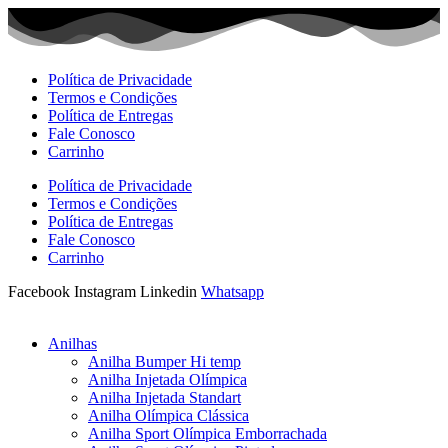
Ir
para
o
conteúdo
Política de Privacidade
Termos e Condições
Política de Entregas
Fale Conosco
Carrinho
Política de Privacidade
Termos e Condições
Política de Entregas
Fale Conosco
Carrinho
Facebook
Instagram
Linkedin
Whatsapp
Anilhas
Anilha Bumper Hi temp
Anilha Injetada Olímpica
Anilha Injetada Standart
Anilha Olímpica Clássica
Anilha Sport Olímpica Emborrachada