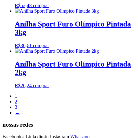
R$
52,48
comprar
Anilha Sport Furo Olímpico Pintada
3kg
R$
36,61
comprar
Anilha Sport Furo Olímpico Pintada
2kg
R$
26,24
comprar
1
2
3
→
nossas redes
Facebook-f
Linkedin-in
Instagram
Whatsapp