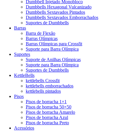
Dumbbell Injetado Monobloco
Dumbbells Hexagonal Vulcanizado
Dumbbells Sextavados Pintados
Dumbbells Sextavados Emborrachados
Suportes de Dumbbells
Barras
Barra de Flexão
Barras Olímpicas
Barras Olímpicas para Crossfit
Suporte para Barra Olímpica
Suportes
Suporte de Anilhas Olímpicas
Suporte para Barra Olímpica
Suportes de Dumbbells
KettleBells
kettlebells Crossfit
kettlebells emborrachados
kettlebells pintados
Pisos
Pisos de borracha 1×1
Pisos de borracha 50×50
Pisos de borracha Amarelo
Pisos de borracha Azul
Pisos de borracha Preto
Acessórios