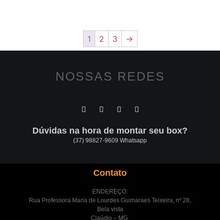
1
2
3
→
NOSSAS REDES
Dúvidas na hora de montar seu box?
(37) 98827-9609 Whatsapp
Contato
ENDEREÇO:
Rua Professora Maria de Lourdes Guimaraes Teixeira, nº 28,
Bela vista
Claúdio – MG