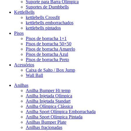
Suporte para Barra Olímpica
Suportes de Dumbbells
KettleBells
kettlebells Crossfit
kettlebells emborrachados
kettlebells pintados
Pisos
Pisos de borracha 1×1
Pisos de borracha 50×50
Pisos de borracha Amarelo
Pisos de borracha Azul
Pisos de borracha Preto
Acessórios
Caixa de Salto / Box Jump
Wall Ball
Anilhas
Anilha Bumper Hi temp
Anilha Injetada Olímpica
Anilha Injetada Standart
Anilha Olímpica Clássica
Anilha Sport Olímpica Emborrachada
Anilha Sport Olímpica Pintada
Anilhas Bumper Plate
Anilhas fracionadas