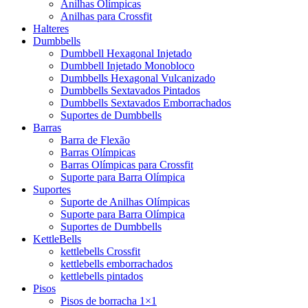
Anilhas Olímpicas
Anilhas para Crossfit
Halteres
Dumbbells
Dumbbell Hexagonal Injetado
Dumbbell Injetado Monobloco
Dumbbells Hexagonal Vulcanizado
Dumbbells Sextavados Pintados
Dumbbells Sextavados Emborrachados
Suportes de Dumbbells
Barras
Barra de Flexão
Barras Olímpicas
Barras Olímpicas para Crossfit
Suporte para Barra Olímpica
Suportes
Suporte de Anilhas Olímpicas
Suporte para Barra Olímpica
Suportes de Dumbbells
KettleBells
kettlebells Crossfit
kettlebells emborrachados
kettlebells pintados
Pisos
Pisos de borracha 1×1