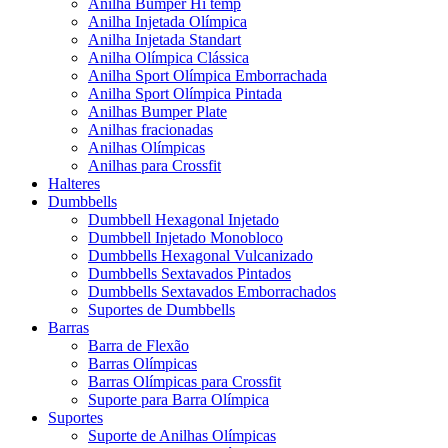
Anilha Bumper Hi temp
Anilha Injetada Olímpica
Anilha Injetada Standart
Anilha Olímpica Clássica
Anilha Sport Olímpica Emborrachada
Anilha Sport Olímpica Pintada
Anilhas Bumper Plate
Anilhas fracionadas
Anilhas Olímpicas
Anilhas para Crossfit
Halteres
Dumbbells
Dumbbell Hexagonal Injetado
Dumbbell Injetado Monobloco
Dumbbells Hexagonal Vulcanizado
Dumbbells Sextavados Pintados
Dumbbells Sextavados Emborrachados
Suportes de Dumbbells
Barras
Barra de Flexão
Barras Olímpicas
Barras Olímpicas para Crossfit
Suporte para Barra Olímpica
Suportes
Suporte de Anilhas Olímpicas