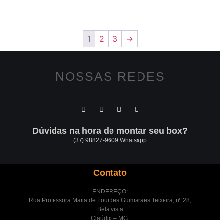
1
2
3
→
NOSSAS REDES
Dúvidas na hora de montar seu box?
(37) 98827-9609 Whatsapp
Contato
ENDEREÇO:
Rua Professora Maria de Lourdes Guimaraes Teixeira, nº 28,
Bela vista
Claúdio – MG