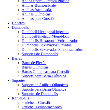
Anilha Sport Olímpica Pintada
Anilhas Bumper Plate
Anilhas fracionadas
Anilhas Olímpicas
Anilhas para Crossfit
Halteres
Dumbbells
Dumbbell Hexagonal Injetado
Dumbbell Injetado Monobloco
Dumbbells Hexagonal Vulcanizado
Dumbbells Sextavados Pintados
Dumbbells Sextavados Emborrachados
Suportes de Dumbbells
Barras
Barra de Flexão
Barras Olímpicas
Barras Olímpicas para Crossfit
Suporte para Barra Olímpica
Suportes
Suporte de Anilhas Olímpicas
Suporte para Barra Olímpica
Suportes de Dumbbells
KettleBells
kettlebells Crossfit
kettlebells emborrachados