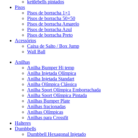
kettlebells pintados
Pisos
Pisos de borracha 1×1
Pisos de borracha 50×50
Pisos de borracha Amarelo
Pisos de borracha Azul
Pisos de borracha Preto
Acessórios
Caixa de Salto / Box Jump
Wall Ball
Anilhas
Anilha Bumper Hi temp
Anilha Injetada Olímpica
Anilha Injetada Standart
Anilha Olímpica Clássica
Anilha Sport Olímpica Emborrachada
Anilha Sport Olímpica Pintada
Anilhas Bumper Plate
Anilhas fracionadas
Anilhas Olímpicas
Anilhas para Crossfit
Halteres
Dumbbells
Dumbbell Hexagonal Injetado