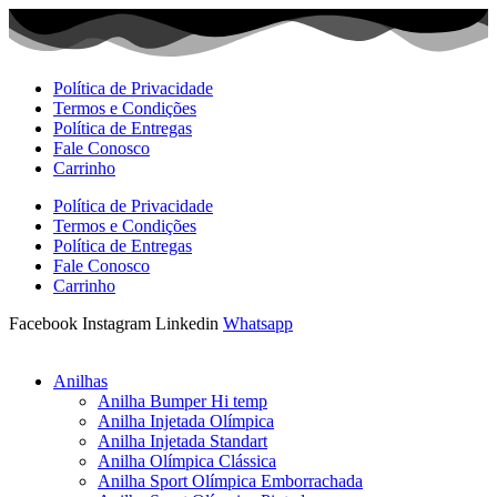
Ir
para
o
conteúdo
Política de Privacidade
Termos e Condições
Política de Entregas
Fale Conosco
Carrinho
Política de Privacidade
Termos e Condições
Política de Entregas
Fale Conosco
Carrinho
Facebook
Instagram
Linkedin
Whatsapp
Anilhas
Anilha Bumper Hi temp
Anilha Injetada Olímpica
Anilha Injetada Standart
Anilha Olímpica Clássica
Anilha Sport Olímpica Emborrachada