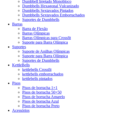
Dumbbell Injetado Monobloco
Dumbbells Hexagonal Vulcanizado
Dumbbells Sextavados Pintados
Dumbbells Sextavados Emborrachados
Suportes de Dumbbells
Barras
Barra de Flexão
Barras Olímpicas
Barras Olímpicas para Crossfit
Suporte para Barra Olímpica
Suportes
Suporte de Anilhas Olímpicas
Suporte para Barra Olímpica
Suportes de Dumbbells
KettleBells
kettlebells Crossfit
kettlebells emborrachados
kettlebells pintados
Pisos
Pisos de borracha 1×1
Pisos de borracha 50×50
Pisos de borracha Amarelo
Pisos de borracha Azul
Pisos de borracha Preto
Acessórios