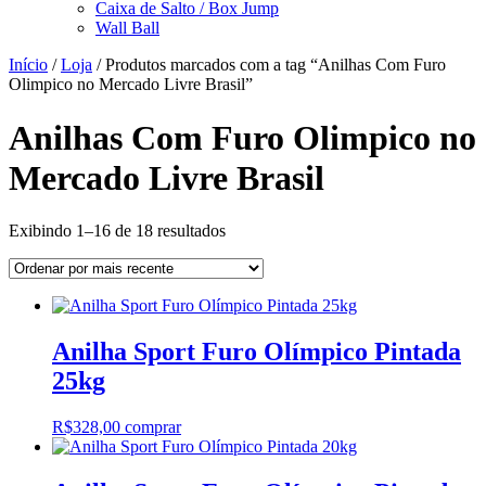
Caixa de Salto / Box Jump
Wall Ball
Início
/
Loja
/ Produtos marcados com a tag “Anilhas Com Furo
Olimpico no Mercado Livre Brasil”
Anilhas Com Furo Olimpico no
Mercado Livre Brasil
Classificado
Exibindo 1–16 de 18 resultados
por
mais
recente
Anilha Sport Furo Olímpico Pintada
25kg
R$
328,00
comprar