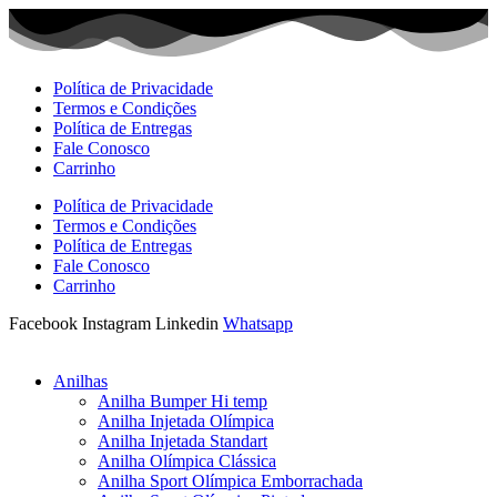
Ir
para
o
conteúdo
Política de Privacidade
Termos e Condições
Política de Entregas
Fale Conosco
Carrinho
Política de Privacidade
Termos e Condições
Política de Entregas
Fale Conosco
Carrinho
Facebook
Instagram
Linkedin
Whatsapp
Anilhas
Anilha Bumper Hi temp
Anilha Injetada Olímpica
Anilha Injetada Standart
Anilha Olímpica Clássica
Anilha Sport Olímpica Emborrachada