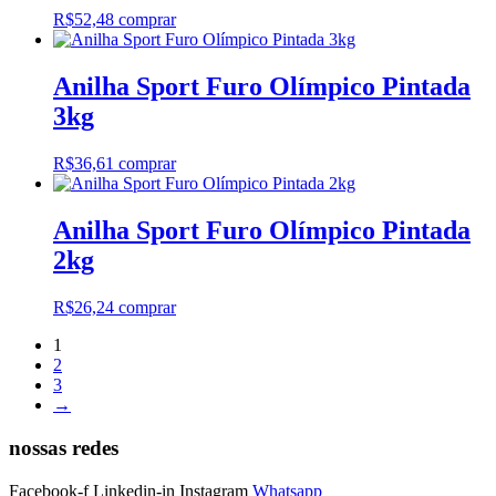
R$
52,48
comprar
Anilha Sport Furo Olímpico Pintada
3kg
R$
36,61
comprar
Anilha Sport Furo Olímpico Pintada
2kg
R$
26,24
comprar
1
2
3
→
nossas redes
Facebook-f
Linkedin-in
Instagram
Whatsapp