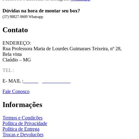
Dúvidas na hora de montar seu box?
(37) 98827-9609 Whatsapp
Contato
ENDEREÇO:
Rua Professora Maria de Lourdes Guimaraes Teixeira, nº 28,
Bela vista
Claúdio – MG
TEL :
(37) 98827-9609
E- MAIL :
vendas@wolfit.com.br
Fale Conosco
Informações
Termos e Condições
Política de Privacidade
Política de Entrega
Trocas e Devoluções