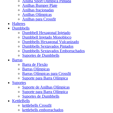
Anilha Sport Olímpica Pintada
Anilhas Bumper Plate
Anilhas fracionadas
Anilhas Olímpicas
Anilhas para Crossfit
Halteres
Dumbbells
Dumbbell Hexagonal Injetado
Dumbbell Injetado Monobloco
Dumbbells Hexagonal Vulcanizado
Dumbbells Sextavados Pintados
Dumbbells Sextavados Emborrachados
Suportes de Dumbbells
Barras
Barra de Flexão
Barras Olímpicas
Barras Olímpicas para Crossfit
Suporte para Barra Olímpica
Suportes
Suporte de Anilhas Olímpicas
Suporte para Barra Olímpica
Suportes de Dumbbells
KettleBells
kettlebells Crossfit
kettlebells emborrachados