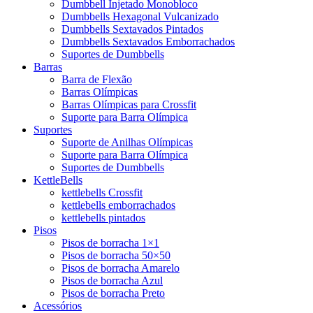
Dumbbell Injetado Monobloco
Dumbbells Hexagonal Vulcanizado
Dumbbells Sextavados Pintados
Dumbbells Sextavados Emborrachados
Suportes de Dumbbells
Barras
Barra de Flexão
Barras Olímpicas
Barras Olímpicas para Crossfit
Suporte para Barra Olímpica
Suportes
Suporte de Anilhas Olímpicas
Suporte para Barra Olímpica
Suportes de Dumbbells
KettleBells
kettlebells Crossfit
kettlebells emborrachados
kettlebells pintados
Pisos
Pisos de borracha 1×1
Pisos de borracha 50×50
Pisos de borracha Amarelo
Pisos de borracha Azul
Pisos de borracha Preto
Acessórios