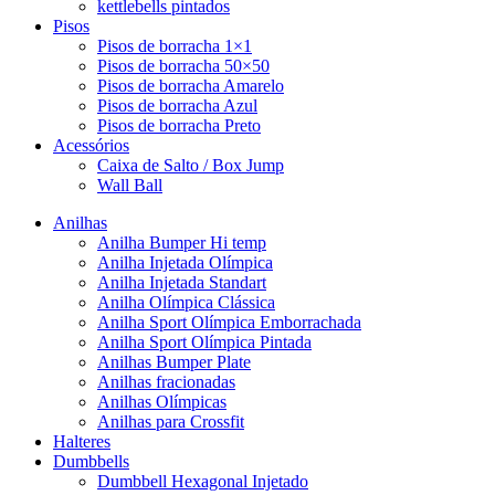
kettlebells pintados
Pisos
Pisos de borracha 1×1
Pisos de borracha 50×50
Pisos de borracha Amarelo
Pisos de borracha Azul
Pisos de borracha Preto
Acessórios
Caixa de Salto / Box Jump
Wall Ball
Anilhas
Anilha Bumper Hi temp
Anilha Injetada Olímpica
Anilha Injetada Standart
Anilha Olímpica Clássica
Anilha Sport Olímpica Emborrachada
Anilha Sport Olímpica Pintada
Anilhas Bumper Plate
Anilhas fracionadas
Anilhas Olímpicas
Anilhas para Crossfit
Halteres
Dumbbells
Dumbbell Hexagonal Injetado