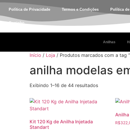
Política de Privacidade
Termos e Condições
Política d
Carrinho
Anilhas
H
Início
/
Loja
/ Produtos marcados com a tag 
anilha modelas e
Exibindo 1–16 de 44 resultados
Anilha
Kit 120 Kg de Anilha Injetada
R$
322,
Standart