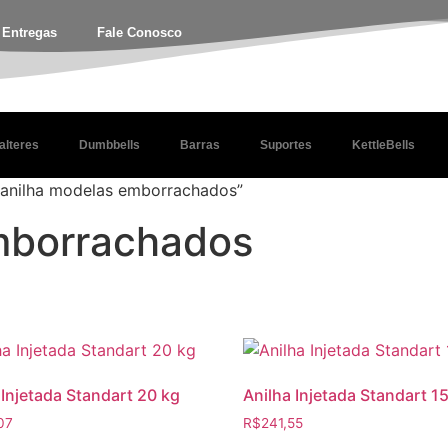
e Entregas
Fale Conosco
alteres
Dumbbells
Barras
Suportes
KettleBells
“anilha modelas emborrachados”
mborrachados
 Injetada Standart 20 kg
Anilha Injetada Standart 1
07
R$
241,55