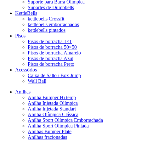
Suporte para Barra Olímpica
Suportes de Dumbbells
KettleBells
kettlebells Crossfit
kettlebells emborrachados
kettlebells pintados
Pisos
Pisos de borracha 1×1
Pisos de borracha 50×50
Pisos de borracha Amarelo
Pisos de borracha Azul
Pisos de borracha Preto
Acessórios
Caixa de Salto / Box Jump
Wall Ball
Anilhas
Anilha Bumper Hi temp
Anilha Injetada Olímpica
Anilha Injetada Standart
Anilha Olímpica Clássica
Anilha Sport Olímpica Emborrachada
Anilha Sport Olímpica Pintada
Anilhas Bumper Plate
Anilhas fracionadas