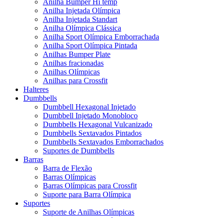
Anilha Bumper Hi temp
Anilha Injetada Olímpica
Anilha Injetada Standart
Anilha Olímpica Clássica
Anilha Sport Olímpica Emborrachada
Anilha Sport Olímpica Pintada
Anilhas Bumper Plate
Anilhas fracionadas
Anilhas Olímpicas
Anilhas para Crossfit
Halteres
Dumbbells
Dumbbell Hexagonal Injetado
Dumbbell Injetado Monobloco
Dumbbells Hexagonal Vulcanizado
Dumbbells Sextavados Pintados
Dumbbells Sextavados Emborrachados
Suportes de Dumbbells
Barras
Barra de Flexão
Barras Olímpicas
Barras Olímpicas para Crossfit
Suporte para Barra Olímpica
Suportes
Suporte de Anilhas Olímpicas