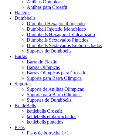
Anilhas Olímpicas
Anilhas para Crossfit
Halteres
Dumbbells
Dumbbell Hexagonal Injetado
Dumbbell Injetado Monobloco
Dumbbells Hexagonal Vulcanizado
Dumbbells Sextavados Pintados
Dumbbells Sextavados Emborrachados
Suportes de Dumbbells
Barras
Barra de Flexão
Barras Olímpicas
Barras Olímpicas para Crossfit
Suporte para Barra Olímpica
Suportes
Suporte de Anilhas Olímpicas
Suporte para Barra Olímpica
Suportes de Dumbbells
KettleBells
kettlebells Crossfit
kettlebells emborrachados
kettlebells pintados
Pisos
Pisos de borracha 1×1