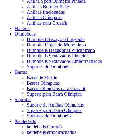
Anilha Sport Olímpica Pintada
Anilhas Bumper Plate
Anilhas fracionadas
Anilhas Olímpicas
Anilhas para Crossfit
Halteres
Dumbbells
Dumbbell Hexagonal Injetado
Dumbbell Injetado Monobloco
Dumbbells Hexagonal Vulcanizado
Dumbbells Sextavados Pintados
Dumbbells Sextavados Emborrachados
Suportes de Dumbbells
Barras
Barra de Flexão
Barras Olímpicas
Barras Olímpicas para Crossfit
Suporte para Barra Olímpica
Suportes
Suporte de Anilhas Olímpicas
Suporte para Barra Olímpica
Suportes de Dumbbells
KettleBells
kettlebells Crossfit
kettlebells emborrachados