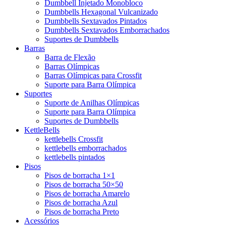
Dumbbell Injetado Monobloco
Dumbbells Hexagonal Vulcanizado
Dumbbells Sextavados Pintados
Dumbbells Sextavados Emborrachados
Suportes de Dumbbells
Barras
Barra de Flexão
Barras Olímpicas
Barras Olímpicas para Crossfit
Suporte para Barra Olímpica
Suportes
Suporte de Anilhas Olímpicas
Suporte para Barra Olímpica
Suportes de Dumbbells
KettleBells
kettlebells Crossfit
kettlebells emborrachados
kettlebells pintados
Pisos
Pisos de borracha 1×1
Pisos de borracha 50×50
Pisos de borracha Amarelo
Pisos de borracha Azul
Pisos de borracha Preto
Acessórios