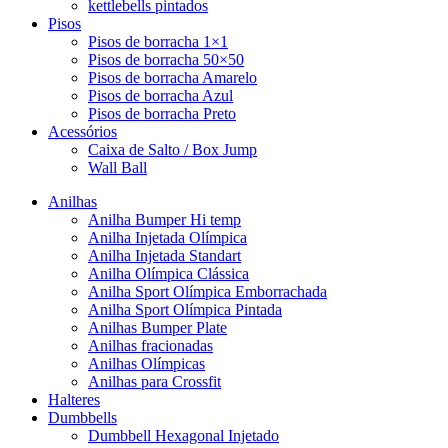
kettlebells pintados
Pisos
Pisos de borracha 1×1
Pisos de borracha 50×50
Pisos de borracha Amarelo
Pisos de borracha Azul
Pisos de borracha Preto
Acessórios
Caixa de Salto / Box Jump
Wall Ball
Anilhas
Anilha Bumper Hi temp
Anilha Injetada Olímpica
Anilha Injetada Standart
Anilha Olímpica Clássica
Anilha Sport Olímpica Emborrachada
Anilha Sport Olímpica Pintada
Anilhas Bumper Plate
Anilhas fracionadas
Anilhas Olímpicas
Anilhas para Crossfit
Halteres
Dumbbells
Dumbbell Hexagonal Injetado