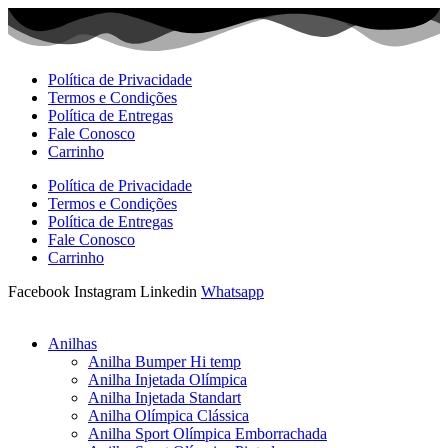
Ir
para
o
conteúdo
Política de Privacidade
Termos e Condições
Política de Entregas
Fale Conosco
Carrinho
Política de Privacidade
Termos e Condições
Política de Entregas
Fale Conosco
Carrinho
Facebook
Instagram
Linkedin
Whatsapp
Anilhas
Anilha Bumper Hi temp
Anilha Injetada Olímpica
Anilha Injetada Standart
Anilha Olímpica Clássica
Anilha Sport Olímpica Emborrachada