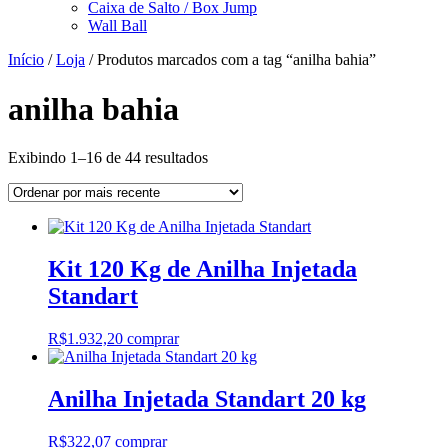
Caixa de Salto / Box Jump
Wall Ball
Início
/
Loja
/ Produtos marcados com a tag “anilha bahia”
anilha bahia
Classificado
Exibindo 1–16 de 44 resultados
por
mais
recente
Kit 120 Kg de Anilha Injetada
Standart
R$
1.932,20
comprar
Anilha Injetada Standart 20 kg
R$
322,07
comprar