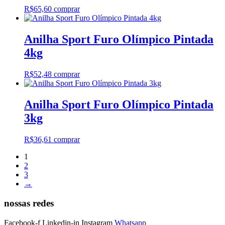
R$
65,60
comprar
Anilha Sport Furo Olímpico Pintada
4kg
R$
52,48
comprar
Anilha Sport Furo Olímpico Pintada
3kg
R$
36,61
comprar
1
2
3
→
nossas redes
Facebook-f
Linkedin-in
Instagram
Whatsapp