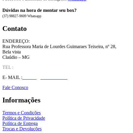
Dúvidas na hora de montar seu box?
(37) 98827-9609 Whatsapp
Contato
ENDEREÇO:
Rua Professora Maria de Lourdes Guimaraes Teixeira, nº 28,
Bela vista
Claúdio – MG
TEL :
(37) 98827-9609
E- MAIL :
vendas@wolfit.com.br
Fale Conosco
Informações
Termos e Condições
Política de Privacidade
Política de Entrega
Trocas e Devoluções