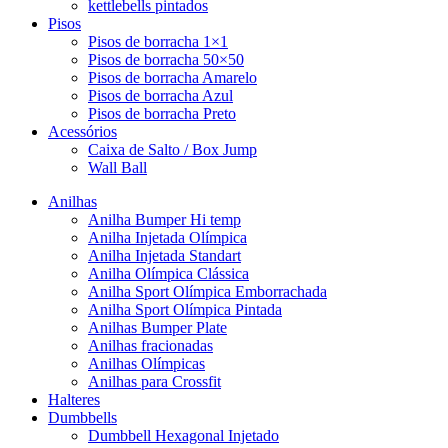
kettlebells pintados
Pisos
Pisos de borracha 1×1
Pisos de borracha 50×50
Pisos de borracha Amarelo
Pisos de borracha Azul
Pisos de borracha Preto
Acessórios
Caixa de Salto / Box Jump
Wall Ball
Anilhas
Anilha Bumper Hi temp
Anilha Injetada Olímpica
Anilha Injetada Standart
Anilha Olímpica Clássica
Anilha Sport Olímpica Emborrachada
Anilha Sport Olímpica Pintada
Anilhas Bumper Plate
Anilhas fracionadas
Anilhas Olímpicas
Anilhas para Crossfit
Halteres
Dumbbells
Dumbbell Hexagonal Injetado