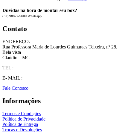
Dúvidas na hora de montar seu box?
(37) 98827-9609 Whatsapp
Contato
ENDEREÇO:
Rua Professora Maria de Lourdes Guimaraes Teixeira, nº 28,
Bela vista
Claúdio – MG
TEL :
(37) 98827-9609
E- MAIL :
vendas@wolfit.com.br
Fale Conosco
Informações
Termos e Condições
Política de Privacidade
Política de Entrega
Trocas e Devoluções