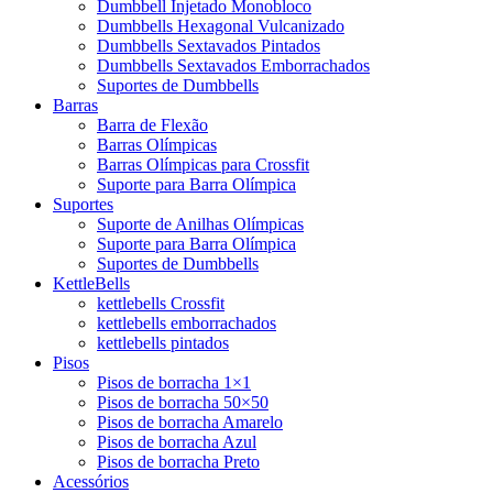
Dumbbell Injetado Monobloco
Dumbbells Hexagonal Vulcanizado
Dumbbells Sextavados Pintados
Dumbbells Sextavados Emborrachados
Suportes de Dumbbells
Barras
Barra de Flexão
Barras Olímpicas
Barras Olímpicas para Crossfit
Suporte para Barra Olímpica
Suportes
Suporte de Anilhas Olímpicas
Suporte para Barra Olímpica
Suportes de Dumbbells
KettleBells
kettlebells Crossfit
kettlebells emborrachados
kettlebells pintados
Pisos
Pisos de borracha 1×1
Pisos de borracha 50×50
Pisos de borracha Amarelo
Pisos de borracha Azul
Pisos de borracha Preto
Acessórios