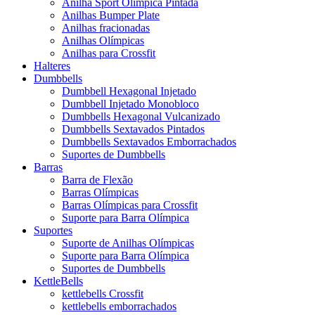
Anilha Sport Olímpica Pintada
Anilhas Bumper Plate
Anilhas fracionadas
Anilhas Olímpicas
Anilhas para Crossfit
Halteres
Dumbbells
Dumbbell Hexagonal Injetado
Dumbbell Injetado Monobloco
Dumbbells Hexagonal Vulcanizado
Dumbbells Sextavados Pintados
Dumbbells Sextavados Emborrachados
Suportes de Dumbbells
Barras
Barra de Flexão
Barras Olímpicas
Barras Olímpicas para Crossfit
Suporte para Barra Olímpica
Suportes
Suporte de Anilhas Olímpicas
Suporte para Barra Olímpica
Suportes de Dumbbells
KettleBells
kettlebells Crossfit
kettlebells emborrachados