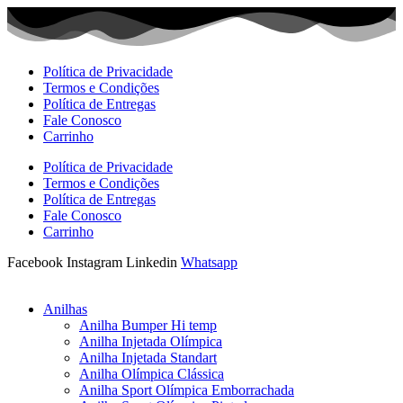
Ir
para
o
conteúdo
Política de Privacidade
Termos e Condições
Política de Entregas
Fale Conosco
Carrinho
Política de Privacidade
Termos e Condições
Política de Entregas
Fale Conosco
Carrinho
Facebook
Instagram
Linkedin
Whatsapp
Anilhas
Anilha Bumper Hi temp
Anilha Injetada Olímpica
Anilha Injetada Standart
Anilha Olímpica Clássica
Anilha Sport Olímpica Emborrachada