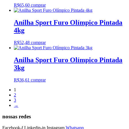
R$
65,60
comprar
Anilha Sport Furo Olímpico Pintada
4kg
R$
52,48
comprar
Anilha Sport Furo Olímpico Pintada
3kg
R$
36,61
comprar
1
2
3
→
nossas redes
Facebook-f
Linkedin-in
Instagram
Whatsapp