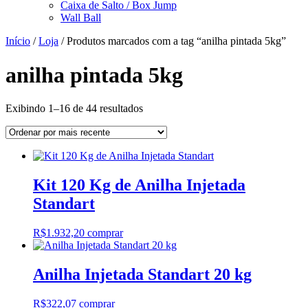
Caixa de Salto / Box Jump
Wall Ball
Início
/
Loja
/ Produtos marcados com a tag “anilha pintada 5kg”
anilha pintada 5kg
Classificado
Exibindo 1–16 de 44 resultados
por
mais
recente
Kit 120 Kg de Anilha Injetada
Standart
R$
1.932,20
comprar
Anilha Injetada Standart 20 kg
R$
322,07
comprar