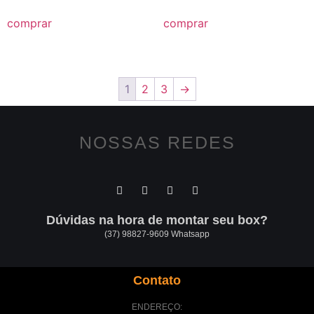
comprar
comprar
1
2
3
→
NOSSAS REDES
Dúvidas na hora de montar seu box?
(37) 98827-9609 Whatsapp
Contato
ENDEREÇO: